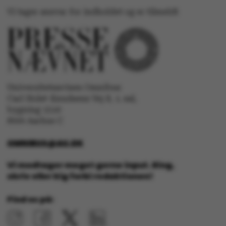
Vi tager ansvar for indholdet og er tilmeldt
ASP.NET_SessionId
Microsoft Corporation
.au.dk
Universitetsavisen Omnibus
Carl Holst-Knudsens Vej 8, 1. sal,
JSESSIONID
Oracle Corporation
.au.dk
bygning 1310
8000 Aarhus C
OMNIBUS@AU.DK
AWSALBTGCORS
Amazon Web Services, Inc.
airtable.com
Vi modtager meget gerne input. Ring,
skriv eller kig forbi redaktionen!
Find os på:
CFTOKEN
Adobe Inc.
eddiprod.au.dk