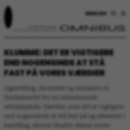
ENGLISH
KLUMME: DET ER VIGTIGERE
END NOGENSINDE AT STÅ
FAST PÅ VORES VÆRDIER
Ligestilling, diversitet og inklusion er
fundamentet for en inkluderende
arbejdsplads. Værdier, som det er vigtigere
end nogensinde at stå fast på og udmønte i
handling, skriver Health-dekan Anne-