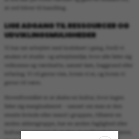
at ord bliver til handling.
LIGE ADGANG TIL RESSOURCER OG
UDVIKLINGSMULIGHEDER
Vi har sat arbejdet med kodekset i gang, fordi vi
ønsker et studie- og arbejdsmiljø, hvor alle føler sig
velkomne og værdsatte, uanset køn, baggrund eller
erfaring. Vi vil gerne vise, hvem vi er, og hvem vi
gerne vil være.
Hovedformålet er at skabe en kultur, hvor ingen
føler sig marginaliseret – uanset om man er den
eneste kvinde eller mand i gruppen, tilhører en
anden aldersgruppe, har en anden faglighed eller
kulturel baggrund. Vi ønsker at nedbryde barrierer,