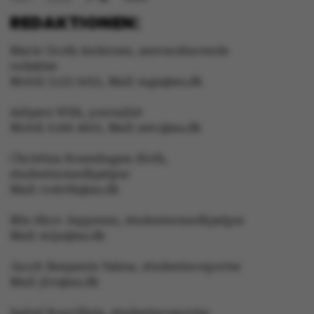
REDAKTIONEN:
Marie Groth Andersen, ansvarshavende
redaktør
Mobil: 5133 5053, Mail: mga@au.dk
Asbjørn With, journalist
OptanonConsent
OneTrust LLC
Mobil: 6166 4603, Mail: awc@au.dk
.pure.au.dk
Christina Rosenhagen Sloth,
studentermedhjælper
Mail: crsloth@au.dk
Mie Skov Jeppesen, studentermedhjælper
Mail: mije@au.dk
Jacob Benjamin Valeur, studenterreporter
Mail: jbv@au.dk
Isabel Rouvillain, studenterreporter