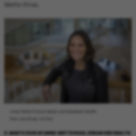
Mette Hvas.
Anne-Mette Hvas er dekan ved fakultetet Health.
Foto: Lars Kruse, AU Foto
6. MARTS 2025
AF
ANNE-METTE HVAS, DEKAN VED HEALTH