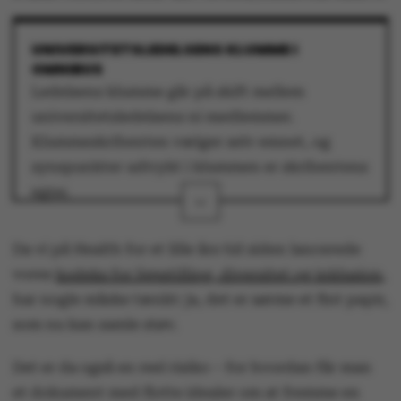
UNIVERSITETSLEDELSENS KLUMME I
OMNIBUS
Ledelsens klumme går på skift mellem
universitetsledelsens ni medlemmer.
Klummeskribenten vælger selv emnet, og
synspunkter udtrykt i klummen er skribentens
egne.
Ledelsen bidrager på samme vilkår som øvrige
Da vi på Health for et lille års tid siden lancerede
skribenter, der bidrager med klummer,
vores
kodeks for ligestilling, diversitet og inklusion
,
debatindlæg og andet opinionsstof i
har nogle måske tænkt: ja, det er sørme et fint papir,
Omnibus.
som nu kan samle støv.
Det er da også en reel risiko – for hvordan får man
Debatindlægget er udtryk for skribentens
et dokument med flotte idealer om at fremme en