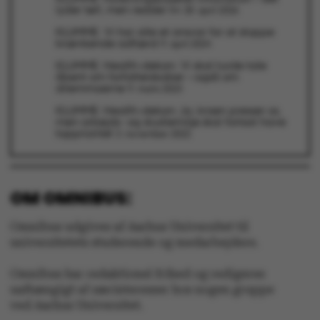
lyder tørt, men redder liv
28. april 2026
KLUMME: Vi har alle et ansvar for at stoppe
krænkende adfærd
9. april 2024
KLUMME: Health-dekan: Vi skal turde tale
åbent om forfatterskaber – også om
Navn
Udbyder / Domæne
dilemmaerne
9. marts 2023
be_typo_user
TYPO3 Association
.au.dk
KLUMME: Health-dekan: Ja, krisen presser os,
men arbejds- og studiemiljø skal fortsat have
topprioritet
3. november 2022
fe_typo_user
Typo3 Association
.au.dk
OM OMNIBUS:
Omnibus udgives af Aarhus Universitet til
universitetets studerende og medarbejdere.
Omnibus har redaktionel frihed og redigeres
uafhængigt af særinteresser hos nogen gruppe
ved Aarhus Universitet.