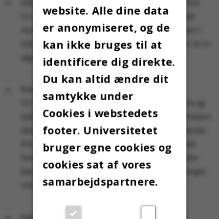
Inkluderende og kønsneutral kommunikation
website. Alle dine data
Vi har udarbejdet retningslinjer, så vi så vidt
er anonymiseret, og de
muligt undgår at bruge kønnede betegnelser i
kan ikke bruges til at
tekst og tale. Et eksempel fra hverdagen er, at vi
siger forperson i stedet for formand.
identificere dig direkte.
Du kan altid ændre dit
Karrieresamtaler
samtykke under
Vi har indført karrieresamtaler for postdocs og
Cookies i webstedets
adjunkter. Inden for det første år af ansættelsen
footer. Universitetet
skal nærmeste leder tilbyde en karrieresamtale.
Formålet med karrieresamtalen er individuel
bruger egne cookies og
feedback og vejledning, så den yngre forsker
cookies sat af vores
kan blive bedre rustet til at træffe beslutninger
samarbejdspartnere.
om sin videre karriere.
Inklusionsundersøgelse på ledelsesniveau