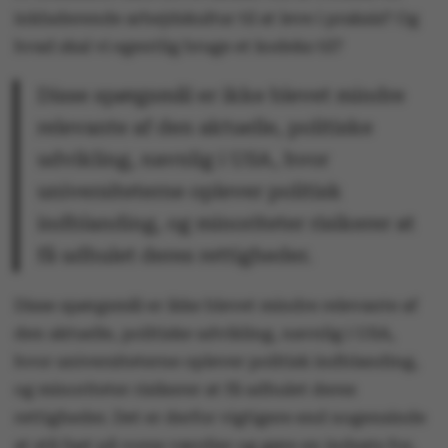
egen holdning.
inkluderende arbejdskultur til at leve i praksis? Og
hvad skal vi egentlig bruge et kodeks til?
Vil du også deltage i debatten?
Disse spørgsmål er ikke blevet mindre
Send dit indlæg til
omnibus@au.dk
relevante af den aktuelle, politiske
udvikling, navnlig i USA, hvor
universiteterne oplever politisk
indblanding, og minoriteter risikerer at
få udhulet deres rettigheder.
Disse spørgsmål er ikke blevet mindre relevante af
den aktuelle, politiske udvikling, navnlig i USA,
hvor universiteterne oplever politisk indblanding,
og minoriteter risikerer at få udhulet deres
rettigheder. Det er derfor vigtigere end nogensinde
at stå fast på vores værdier og gøre en indsats for,