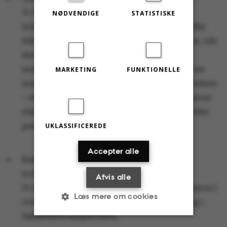
Vi har på alle institutter gennemført
NØDVENDIGE
STATISTISKE
inklusionsundersøgelser, der skal vise, hvilke
blinde vinkler institutlederne på Health har, når
det handler om de videnskabelige
medarbejderes vilkår. Vi undersøger bl.a., om
MARKETING
FUNKTIONELLE
institutlederne skaber lige vilkår til alle forskere
– eller om der ubevidst tildeles flere ressourcer
eller større kontorer til bestemte grupper eller
personer.
UKLASSIFICEREDE
Accepter alle
Kønsbalance i artikler, ekspertlister og på
sociale medier
Afvis alle
Vi arbejder systematisk for ligelig kønsbalance i
Læs mere om cookies
vores nyhedsbreve, i opslag på LinkedIn og i
fakultetets ekspertliste.