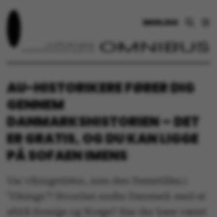
ENGLISH
AU-HISTORIKERE FØRER DIG
GENNEM
DANMARKSHISTORIEN – DET
ER GRATIS, OG DU KAN LIGGE
PÅ SOFAEN IMENS
Var vikingetiden, som den fremstilles i
’Vikings’? Hvordan endte Danmark med at
afstå Sverige og Norge? Har der bare været