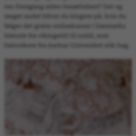
ren fremgang siden besættelsen? Det og
meget andet bliver du klogere på, hvis du
følger det gratis onlinekursus i Danmarks
historie fra vikingetid til nutid, som
historikere fra Aarhus Universitet står bag.