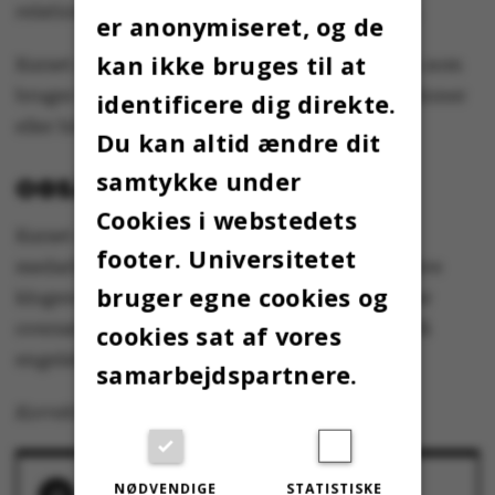
relationer, politiske forhold og kulturhistorie.
er anonymiseret, og de
kan ikke bruges til at
Kurset er frit tilgængeligt for alle, og man kan som
bruger frit vælge, om man vil følge alle ni lektioner
identificere dig direkte.
eller blot dykke ned i få udvalgte lektioner.
Du kan altid ændre dit
samtykke under
OGSÅ PÅ ENGELSK
Cookies i webstedets
Kurset egner sig også til internationale
footer. Universitetet
medarbejdere og studerende, der gerne vil blive
bruger egne cookies og
klogere på Danmarks historie, idet teksterne er
oversat til engelsk, og der er mulighed for at få
cookies sat af vores
engelske undertekster i videoerne.
samarbejdspartnere.
Korrekturlæst af Charlotte Boel
NØDVENDIGE
STATISTISKE