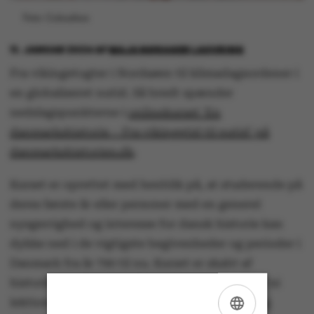
Foto: Colourbox
11. JANUAR 2024
AF
MAJA NØRAGER LAUVRING
Fra vikingetogter i Nordsøen til klimadagsordener i
en globaliseret nutid. Så bredt spænder
nedslagspunkterne i
onlinekurset 'En
danmarkshistorie – Fra vikingetid til nutid' på
danmarkshistorien.dk
.
Kurset er oprettet med henblik på, at studerende på
deres første år eller personer med en generel
nysgerrighed og interesse for dansk historie kan
dykke ned i de vigtigste begivenheder og perioder i
Danmark fra år 790 til nu. Kurset er skabt af
historikere på Aarhus Universitet og består af ni
lektioner, som hver indeholder tekster, film og