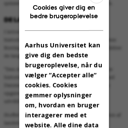
quizzer om den pågældende historiske periode.
ENGLISH
Cookies giver dig en
bedre brugeroplevelse
DANISH
DE LANGE LINJER
I introduktionen til kurset skriver
historieprofessorerne Bjørn Poulsen og Thorsten
Aarhus Universitet kan
Borring Olesen, at denne danmarkshistorie skildrer
give dig den bedste
de lange linjer i Danmarks historie.
brugeroplevelse, når du
”Den danmarkshistorie, der præsenteres her, er
vælger ”Accepter alle”
historien om udviklingen af den politiske enhed
cookies. Cookies
Danmark. Det har derfor været alle forfatteres
gemmer oplysninger
opgave at give en oversigt over politiske
udviklinger i deres perioder”.
om, hvordan en bruger
interagerer med et
Stoffet i hver lektion er opdelt i en præsentation af
landets geografiske område, internationale
website. Alle dine data