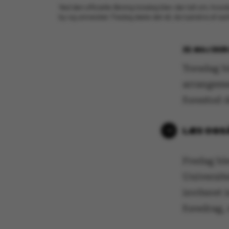
Ved den officielle åbning torsdag blev der talt om, hvo
by og universitet. Fredag skete det så, da tusindvis af a
22. MAJ 202
Torsdag bl
arrangeme
forestod d
Fredag ble
Universite
inviteret 
foredrag,