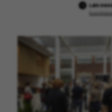
hospitals
ASP.NET_SessionId
JSESSIONID
ARRAffinity