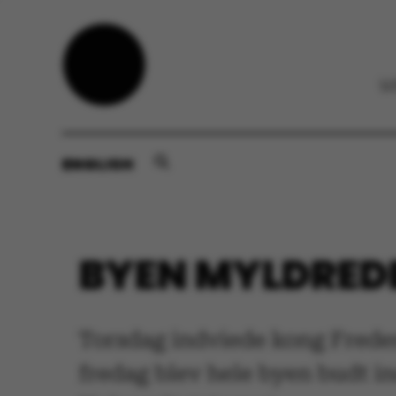
ENGLISH
BYEN MYLDREDE
Torsdag indviede kong Freder
fredag blev hele byen budt in