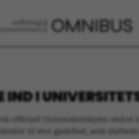
 IND I UNIVERSITE
ik officielt Universitetsbyen ved et
denfor til stor gadefest, som slutte