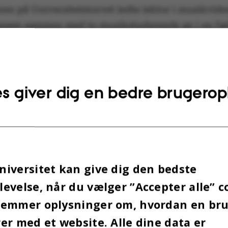
nen på Universitetstorvet ledte lektor i musikvid
nsen sammen med to musikstuderende an i en fæl
um sang med på klassikere som ’Sommervise’ og ’
innet.
s giver dig en bedre brugerop
iversitet kan give dig den bedste
evelse, når du vælger ”Accepter alle” c
gemmer oplysninger om, hvordan en br
er med et website. Alle dine data er