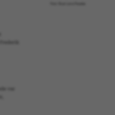
Foto: Roar Lava Paaske
t
 Frederik
ede var
r,
.