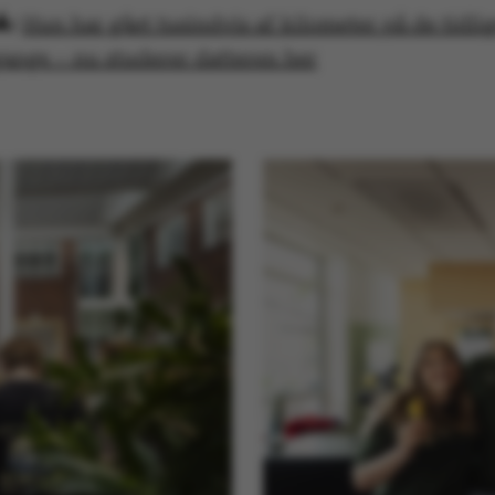
brugerpræf
Hun har gået tusindvis af kilometer på de tidli
tilfælde er 
nødvendigt,
gange – nu studerer datteren her
ved default
dette kan f
webstedsadm
fleste tilfæl
at blive øde
browsersess
tilfældig id
specifikke 
Session
Denne cooki
Microsoft Corporation
platform se
.au.dk
bruges af h
skrevet i Mi
Den bruges a
opretholde
brugersessi
Session
Generel for
Oracle Corporation
cookie, bru
.au.dk
i JSP. Bruge
opretholde
brugersessi
Session
This cookie 
Microsoft Corporation
on the Win
.mitstudie.au.dk
platform. It
balancing t
page reques