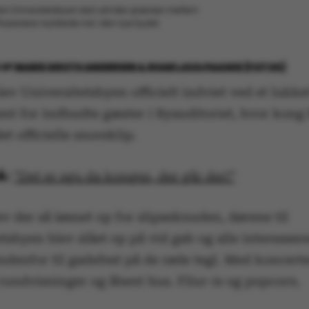
rdan Universitetsbyen skal udviske grænsen mellem
arhusianere myldrede ind i den nye bydel.
6
AF
MARIE GROTH ANDERSEN & ROAR LAVA PAASKE (FOTOS)
ev Universitetsbyen officielt indviet ved et lukke
nt for indbudte gæster i Byauditoriet, hvor kong
et officielle snoreklip.
”Det er sgu da kongen, der går der!”
v der så løsnet op for slipseknuden, dørene til
tsbyen blev slået op på vid gab og alle interesser
indenfor til gadefest på de røde tegl. Med koncerte
 rundvisninger og åbent hus. Filur-is og popcorn