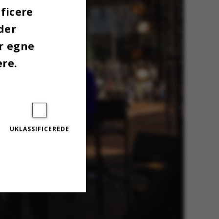
ficere
der
er egne
ere.
UKLASSIFICEREDE
Uklassificerede