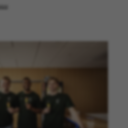
erencer, men i mange
gere
det muligvis ikke
 da det kan indstilles
 af platformen, skønt
orhindres af
inistratorer. I de
de er det indstillet til
lagt i slutningen af en
ion. Det indeholder en
entifikator i stedet for
brugerdata.
e er en purpose
ssion cookie, der
jemmesider, som er
crosoft .net- teknologi.
f serveren til at
 en anonym
on.
mål platform session
gt af websteder skrevet
s normalt til at
 en anonym
on af serveren.
is set by websites run
dows Azure cloud
 is used for load
o make sure the visitor
ts are routed to the