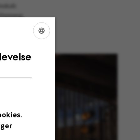
enskab
lessang,
Forårsdag’
ENGLISH
DANISH
levelse
ookies.
uger