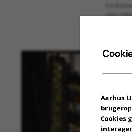
Fra Bysce
Jens Joha
og publik
af Anne L
Cookie
Aarhus Un
brugeropl
Cookies 
interager