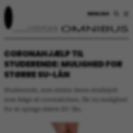
ENGLISH
CORONAHJÆLP TIL
STUDERENDE: MULIGHED FOR
STØRRE SU-LÅN
Studerende, som mister deres studiejob
som følge af coronakrisen, får nu mulighed
for at optage større SU-lån.