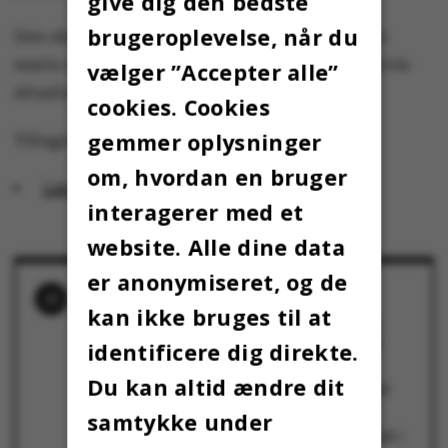
give dig den bedste
brugeroplevelse, når du
Den ekstra lånemulighed gælder foreløbigt for
marts og april 2020. Perioden kan forlænges, hvis
vælger ”Accepter alle”
situationen kræver det.
cookies. Cookies
gemmer oplysninger
Tiltaget forventes at være udgiftsneutralt.
om, hvordan en bruger
Læs mere på su.dk
interagerer med et
website. Alle dine data
er anonymiseret, og de
RELATEREDE NYHEDER
kan ikke bruges til at
Gode råd til online undervisning: Husk den
digitale etikette, afstem forventninger – og
identificere dig direkte.
genovervej netundertrøjen
26. marts 2020
Du kan altid ændre dit
AU-forskere kaster sig nu ind i kampen mod
corona
19. marts 2020
samtykke under
Ekstraordinært milliontilskud skal sætte skub i