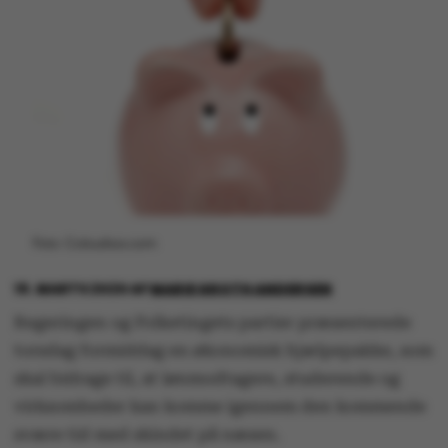
Foto: Colourbox.com
19. MARTS 2020
AF
MARIE GROTH ANDERSEN
Regeringen og Folketingets partier præsenterede
torsdag formiddag en økonomisk hjælpepakke, som
skal bidrage til, at lønmodtagere, studerende og
virksomheder kan komme igennem den kommende
svære tid med skindet på næsen.