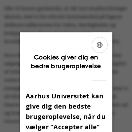
Alle vil kunne genkende, at når nye studieordninger
skrives, skal vi for ethvert kursusmodul på fagene
definere målkravene for viden, færdigheder og
kompetencer. Horst og Lehmann fokuserer i
kronikken på kompetencer, men glemmer resten.
Hvor kommer da al denne ‘viden’ fra, som GAI har
ENGLISH
Cookies giver dig en
adgang til? Ja, tech-giganterne har suget mængder
bedre brugeroplevelse
DANISH
af information ud af alt
,
hvad der kunne komme
under deres negle og har lagret det i kæmpe,
energislugende datacentre. Og dette monster skal vi
Aarhus Universitet kan
så blive ved med at fodre og blive afhængige af.
give dig den bedste
Næste skridt er så at smide vore kære biblioteker ud
og brænde bøgerne. Så har vi nået ”point of no
brugeroplevelse, når du
return”.
vælger ”Accepter alle”