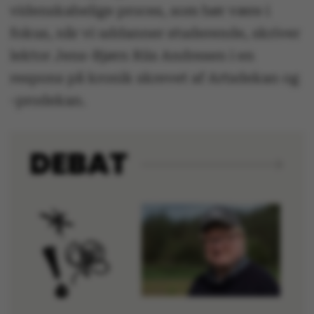
videnskabelige proces, som bør være i
fokus, når vi uddanner studerende, skriver
lektor Jens-Bjørn Riis Andresen i en
respons på kronik skrevet af Artsdekan og
-prodekan.