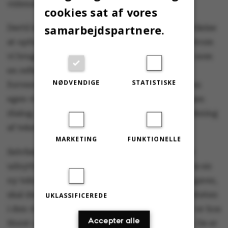
videnskabelige proces.
cookies sat af vores
samarbejdspartnere.
Dertil kommer færdigheder. Det er en misforståelse
at opfatte udgravninger som et håndværk, selvom
vi bruger hænderne. Udgravninger skal læres som
en refleksiv proces, hvor iagttagelser og
NØDVENDIGE
STATISTISKE
forventninger (viden) løbende er i dialog. Uden
egen viden i øjeblikket for undersøgelsen, ingen
dialog. Og på lignende måde er læsning og tolkning
af tekster en refleksiv proces.
MARKETING
FUNKTIONELLE
Selvfølgelig skal nye teknologiske muligheder
udnyttes fremover. Men blot ikke ukritisk. Hvis en
ny teknologi kan løse manuelle eller andre opgaver,
skal dette forhold udnyttes til at fremme kvaliteten
UKLASSIFICEREDE
i den videnskabelige proces. Dette perspektiv er hos
Accepter alle
Horst og Lehmann desværre helt fraværende. De er