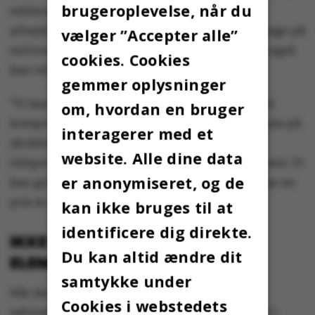
brugeroplevelse, når du
uddannelse i den retning, de ser sig i på
arbejdsmarkedet. På fjerde semester er de tilbage på
vælger ”Accepter alle”
universitetet for at skrive deres speciale, som også
cookies. Cookies
kan relatere sig til erhvervslivet.
gemmer oplysninger
”Vi kan godt lave en etårig uddannelse, hvor vi
om, hvordan en bruger
komprimerer indholdet og holder de studerende på
interagerer med et
skolebænken i et helt år. Men det giver et
website. Alle dine data
tidsproblem at få koblet anvendelsesdelen oveni. Vi
er anonymiseret, og de
kan godt lave kortere uddannelser, men det har en
pris at gøre det,” siger Thomas Pallesen.
kan ikke bruges til at
identificere dig direkte.
IKKE BLOTTET FOR POSITIVE
Du kan altid ændre dit
ELEMENTER
samtykke under
Når det er sagt, er der flere gode elementer i
Cookies i webstedets
reformudspillet, der torsdag blev præsenteret i