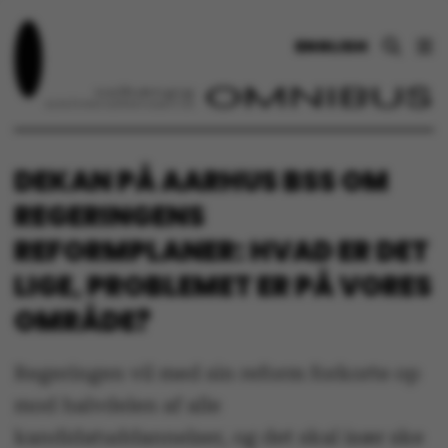
ENGLISH
DEKAN PÅ AARHUS BSS OM
REGERINGENS
REFORMPLANER: HVAD ER DET
LIGE, PROBLEMET ER PÅ VORES
OMRÅDE?
Regeringen vil med sin reform forkorte op
mod halvdelen af alle
kandidatuddannelser, og det skal især ske