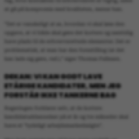
fag, hvor kontakten til erhvervslivet er vigtig, uden
at gå på kompromis med kvaliteten, mener han.
”Det er vanskeligt at se, hvordan vi skal løse den
opgave, at vi både skal gøre det kortere og samtidig
have plads til de erhvervsrettede elementer. Det er
problematisk, at man har den forestilling (at det
kan lade sig gøre,
red.
),” siger Thomas Pallesen.
DEKAN: VI KAN GODT LAVE
ETÅRIGE KANDIDATER, MEN JEG
FORSTÅR IKKE TANKERNE BAG
Regeringen forklarer selv, at de kortere
kandidatuddannelser på et år og tre måneder skal
have et ”tydeligt arbejdsmarkedssigte”.