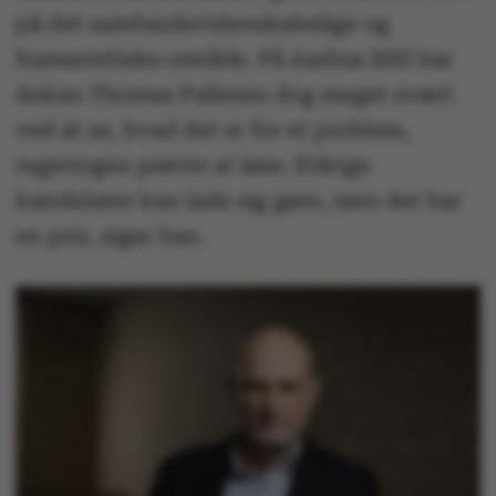
på det samfundsvidenskabelige og
humanistiske område. På Aarhus BSS har
dekan Thomas Pallesen dog meget svært
ved at se, hvad det er for et problem,
regeringen prøver at løse. Etårige
kandidater kan lade sig gøre, men det har
en pris, siger han.