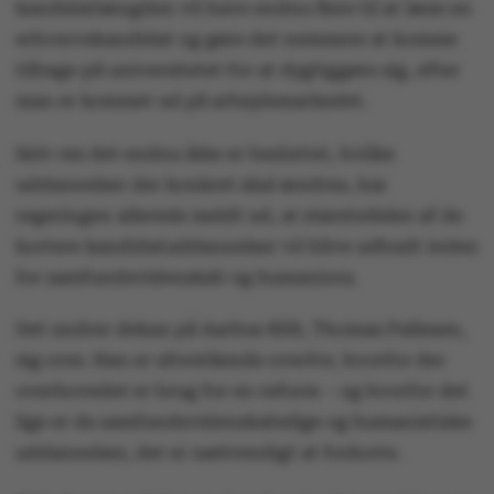
kandidatlængden vil have endnu flere til at læse en
erhvervskandidat og gøre det nemmere at komme
tilbage på universitetet for at dygtiggøre sig, efter
man er kommet ud på arbejdsmarkedet.
Selv om det endnu ikke er besluttet, hvilke
uddannelser der konkret skal ændres, har
regeringen allerede meldt ud, at størstedelen af de
kortere kandidatuddannelser vil blive udbudt inden
for samfundsvidenskab og humaniora.
Det undrer dekan på Aarhus BSS, Thomas Pallesen,
sig over. Han er uforstående overfor, hvorfor der
overhovedet er brug for en reform – og hvorfor det
lige er de samfundsvidenskabelige og humanistiske
uddannelser, det er nødvendigt at forkorte.