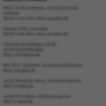
Marie Groth Andersen, ansvarshavende
redaktør
Mobil: 5133 5053, Mail: mga@au.dk
XSRF-TOKEN
event.au.dk
Asbjørn With, journalist
Mobil: 6166 4603, Mail: awc@au.dk
li_gc
LinkedIn Corporation
.linkedin.com
Christina Rosenhagen Sloth,
studentermedhjælper
x-ms-gateway-slice
Microsoft Corporation
Mail: crsloth@au.dk
login.microsoftonline.com
CFTOKEN
Adobe Inc.
Mie Skov Jeppesen, studentermedhjælper
eddiprod.au.dk
Mail: mije@au.dk
Jacob Benjamin Valeur, studenterreporter
Mail: jbv@au.dk
Isabel Rouvillain, studenterreporter
Mail: iro@au.dk
brwConsent
.airtable.com