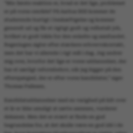
”Min første reaktion er, hvad er det lige, problemet
er på vores område? På Aarhus BSS kommer de
studerende hurtigt i beskæftigelse og kommer
generelt ud og får et rigtigt godt og velbetalt job,
hvilket er godt både for den enkelte og samfundet.
Regeringen sigter efter stærkere erhvervskontakt,
men det har vi allerede i rigt mål i dag. Jeg undrer
mig over, hvorfor det lige er vores uddannelser, der
har et særligt reformbehov, når jeg kigger på den
efterspørgsel, der er efter vores kandidater,” siger
Thomas Pallesen.
Kandidatuddannelser med en varighed på lidt over
et år er ikke umuligt at sætte sammen, vurderer
dekanen. Men det er svært at finde en god
begrundelse for, at det skulle være en god idé i de