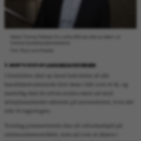
Dekan Thomas Pallesen fra Aarhus BSS kan ikke se idéen i at
forkorte kandidatuddannelserne.
Foto: Roar Lava Paaske
3. MARTS 2023
AF
LOUIS BECK PETERSEN
I fremtiden skal op imod halvdelen af alle
kandidatstuderende blot læse i lidt over et år, og
samtidig skal de rettes endnu mere ud mod
arbejdsmarkedet allerede på universitetet, hvis det
står til regeringen.
Torsdag præsenterede den sit reformudspil på
uddannelsesområdet, som ud over at skære i