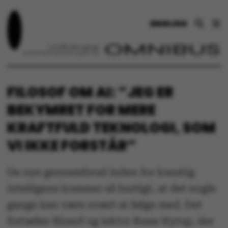
ENGLISH
FILOSOF OM AI: ”JEG ER
BEKYMRET FOR MERE
KRAFTFULD TEKNOLOGI, SOM
VI IKKE FORSTÅR”
De nye gennembrud inden for kunstig
intelligens kommer så hurtigt, at det nogle
gange kan være svært at følge med. Det
fortæller filosof og lektor Rune Nyrup, der