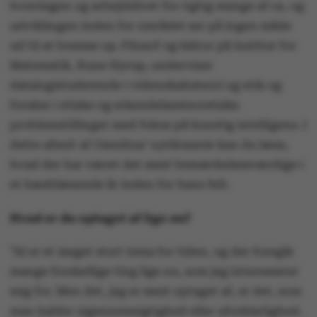
hverdagen og arbejdslivet for rigtig mange af os, og
hvor han forsker i kunstig intelligens og etik.
udviklingen inden for området ser på ingen måde
ud til at bremse op. Filosof og lektor på Institut for
Tidligere afsnit:
Matematik, Rune Nyrup, underviser
datalogistuderende i videnskabsteori og etik og
Arktisforsker: ”Det er formidabelt, så
forsker i etiske og erkendelsesteoretiske
hurtigt man kan ødelægge noget, der har
problemstillinger med fokus på kunstig intelligens. I
taget mange årtier at bygge op”
dette afsnit af Omnibus’ nytårsserie kan du læse,
hvad der har været det mest bemærkelsesværdige i
et hæsblæsende år inden for hans felt.
Hvad er du optaget af lige nu?
”AI er et meget stort tema for tiden, og der foregår
mange forskellige ting lige nu, som jeg interesserer
mig for. Men det, jeg er mest optaget af, er det, som
man kalder uigennemsigtighed eller uforklarlighed.