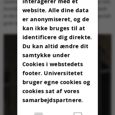
interagerer med et
undervisere, der klør sig i nakken, fordi de ikke ved,
website. Alle dine data
hvordan de skal løse den udfordring. Mig bekendt
er der ikke nogen, der har formuleret, nogle specielt
er anonymiseret, og de
gode løsninger endnu.”
kan ikke bruges til at
identificere dig direkte.
Du kan altid ændre dit
samtykke under
Cookies i webstedets
footer. Universitetet
bruger egne cookies og
cookies sat af vores
samarbejdspartnere.