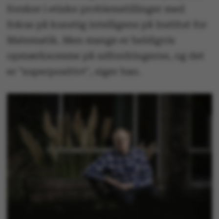
forsker i etiske problemstillinger med
fokus på kunstig intelligens på Institut for
Matematik. Men mange er heldigvis
opmærksomme på udfordringerne, og det
er "superpositivt", siger han.