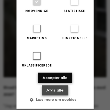
NØDVENDIGE
STATISTISKE
MARKETING
FUNKTIONELLE
UKLASSIFICEREDE
Accepter alle
Hvad bekymrer dig mest, når du skuer frem mod
Afvis alle
2026?
Læs mere om cookies
”Jeg er bekymret for, at der kommer endnu flere