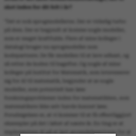
sket inden for dit felt i år?
”Det er nok sprogmodellerne. Der er virkelig turbo
på dem. Der er begyndt at komme nogle modeller,
som er meget kraftfulde. Flere af mine kolleger i
datalogi bruger nu sprogmodeller som
kodepartnere. De får modellen til at lave udkast, og
så retter de koden til bagefter. Og nogle af mine
kolleger på Institut for Matematik, som interesserer
sig for AI til matematik, begynder at se nogle
modeller, som potentielt kan løse
forskningsproblemer inden for matematikken, som
matematikere ikke selv havde kunnet løse.
Forudsigelsen er, at vi kommer til at få offentliggjort
eksempler på det i løbet af næste år. En ting er at
implementere AI på et lavt anvendelsesniveau for at