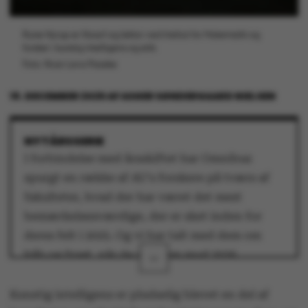
Rune Nyrup er filosof og lektor ved Institut for Matematik og
forsker i kunstig intelligens og etik.
Foto: Roar Lava Paaske
19. DECEMBER 2025
AF
ASGER SØNDERGAARD NIELSEN
NYTÅRSSERIE
I forbindelse med årsskiftet har Omnibus
spurgt en række af AU's forskere på tværs af
fakulteter, hvad der har været det mest
bemærkelsesværdige, der er sket inden for
deres felt i 2025. Og vi har talt med dem om
håb og frygt, når de ser frem mod 2026.
I dette afsnit kan du møde Rune Nyrup, der er
Kunstig intelligens er pludselig blevet en del af
filosof og lektor ved Institut for Matematik,