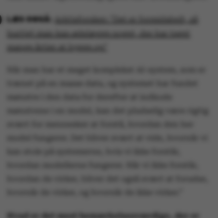
Arktisforsker: ”Det er formidabelt, så
hurtigt man kan ødelægge noget, der har taget
mange årtier at bygge op”
Når man har et meget komplekst AI-system, som er
trænet på en masse data, og systemet har fundet
mønstre i den data for derefter at indkode
mønstrene i en model, kan det pludselig være rigtig
svært for mennesker at forstå, hvordan den her
model fungerer. Det bliver svært at vide, hvornår vi
kan stole på systemerne, hvis vi ikke forstår,
hvordan modellerne fungerer. Når vi ikke forstår,
hvordan de virker, bliver det også svært at forudse,
hvornår de virker, og hvornår de ikke virker.”
Hvad er det mest bemærkelsesværdige, der er