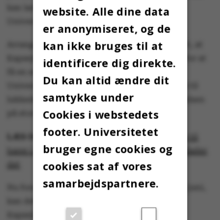
kan lade sig gøre at afholde sejlads i
website. Alle dine data
Universitetsparken.
er anonymiseret, og de
kan ikke bruges til at
Arrangørerne har tidligere i april offentliggjort, at
Kapsejladsen i år bliver afholdt virtuelt, men for at
identificere dig direkte.
få en snert af den traditionsrige fest i
Du kan altid ændre dit
Universitetsparken kan de studerende samles til
samtykke under
lukkede fester på barer i Aarhus og følge sejladsen
Cookies i webstedets
på storskærme.
footer. Universitetet
LÆS OGSÅ:
Årets kapsejlads rykker online og til
bruger egne cookies og
barer i Aarhus – hvis forsamlingsforbuddet tillader
cookies sat af vores
det
samarbejdspartnere.
Nu forsamlingsforbuddet har en udløbsdato i juni,
kan det være nærliggende at tænke, at
Kapsejladsen kan holdes med et brag i