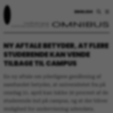
ENGLISH
NY AFTALE BETYDER, AT FLERE
STUDERENDE KAN VENDE
TILBAGE TIL CAMPUS
En ny aftale om yderligere genåbning af
samfundet betyder, at universitetet fra på
onsdag 21. april kan lukke 30 procent af de
studerende ind på campus, og at der bliver
mulighed for undervisning udendørs.