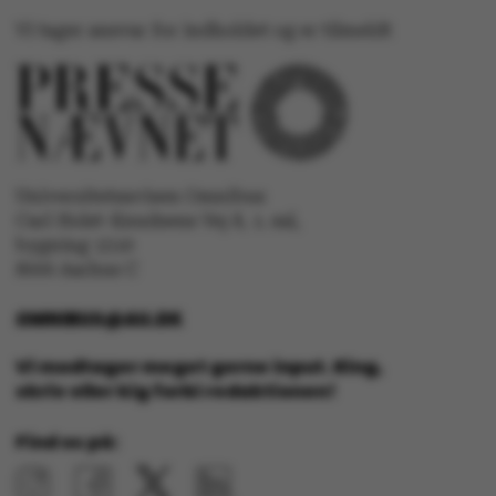
Vi tager ansvar for indholdet og er tilmeldt
Navn
Udbyder / Domæne
be_typo_user
TYPO3 Association
.au.dk
Universitetsavisen Omnibus
Carl Holst-Knudsens Vej 8, 1. sal,
bygning 1310
fe_typo_user
Typo3 Association
8000 Aarhus C
.au.dk
OMNIBUS@AU.DK
Vi modtager meget gerne input. Ring,
skriv eller kig forbi redaktionen!
Find os på: