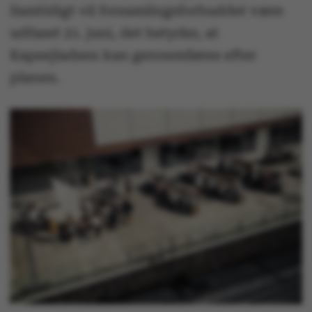
Samtidigt vil forsamlingsforbuddet være
udfaset 21. juni, det betyder, at
Kapsejladsen kan gennemføres efter
planen.