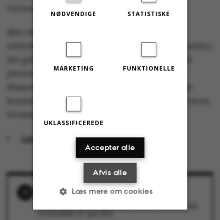
Universitetsparken.
NØDVENDIGE
STATISTISKE
Men det er blot det ’lille’
udendørsforsamlingsforbud, der har en udløbsdato,
det gælder ikke for store forsamlinger over 500
MARKETING
FUNKTIONELLE
personer. Efter planen vil Regeringens
ekspertgruppe dog i begyndelsen af næste uge
komme med deres vurdering af afholdelsen af store
forsamlinger og arrangementer.
UKLASSIFICEREDE
Læs aftaleteksten
Accepter alle
Afvis alle
Læs mere om cookies
RELATEREDE NYHEDER
Ny selvtest koster to nys, en kilden i næsen og
ti minutter
23. april 2021