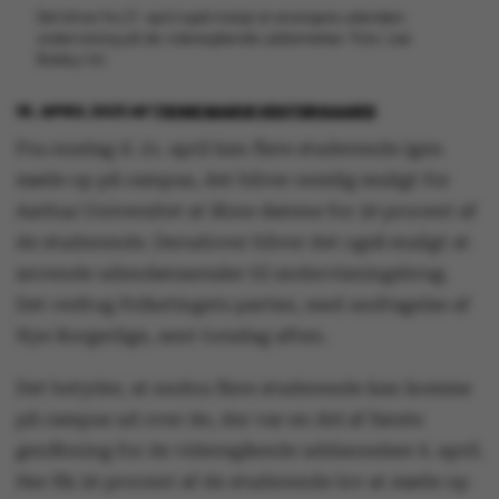
Det bliver fra 21. april også muligt at arrangere udendørs
undervisning på de videregående uddannelser. Foto: Lise
Balsby/AU
16. APRIL 2021
AF
TRINE MARIE VESTERGAARD
Fra onsdag d. 21. april kan flere studerende igen
møde op på campus, det bliver nemlig muligt for
Aarhus Universitet at åbne dørene for 30 procent af
de studerende. Derudover bliver det også muligt at
anvende udendørsarealer til undervisningsbrug.
Det vedtog Folketingets partier, med undtagelse af
Nye Borgerlige, sent torsdag aften.
Det betyder, at endnu flere studerende kan komme
på campus ud over de, der var en del af første
genåbning for de videregående uddannelser 6. april.
Her fik 20 procent af de studerende lov at møde op