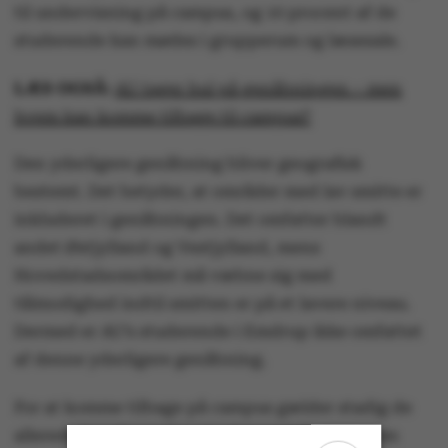
til undervisning på campus, og 10 procent af de
studerende kan mødes i grupperum og læsesale.
LÆS OGSÅ:
AU tager hul på genåbningen – men
hvem kan komme tilbage til campus?
Den yderligere genåbning bliver geografisk
bestemt. Det betyder, at områder med lav smitte er
inkluderet i genåbningen. Det omfatter blandt
andet Østjylland og Vestjylland, mens
Hovedstadsområdet må væbne sig med
tålmodighed indtil smitten er på et lavere niveau.
Dermed er AU’s studerende i Emdrup ikke omfattet
af denne yderligere genåbning.
For at komme tilbage på campus gælder stadig de
allerede kendte regler, at adgangsbilletten er en