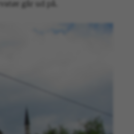
vatør går ud på.