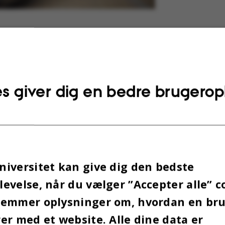
den afgang:
Valgobservatørerne skulle være på
ne kl.6, og nogle af grupperne var først hjemme i
. Signes gruppe var hjemme kl.23 og skulle dereft
. ”Det var en lang dag med mange indtryk, vi har 
s giver dig en bedre brugerop
agen efter,” fortæller Signe Andersen.
iversitet kan give dig den bedste
evelse, når du vælger ”Accepter alle” c
gemmer oplysninger om, hvordan en br
er med et website. Alle dine data er