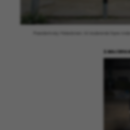
Præsidentvalg i Makedonien. AU-studerende Signe Anders
2. MAJ 2014