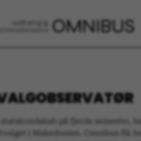
N VALGOBSERVATØR
 statskundskab på fjerde semester, h
valget i Makedonien. Omnibus fik hend