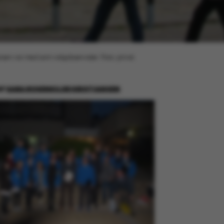
en var med som valgobservatør. Foto: privat.
AF
SARA ROSENKILDE KRISTIANSEN