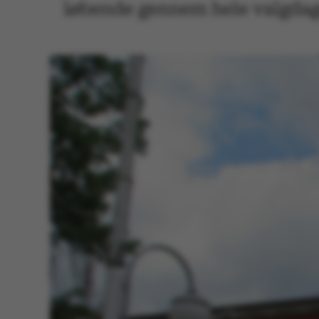
løbende gennem hele valgdage