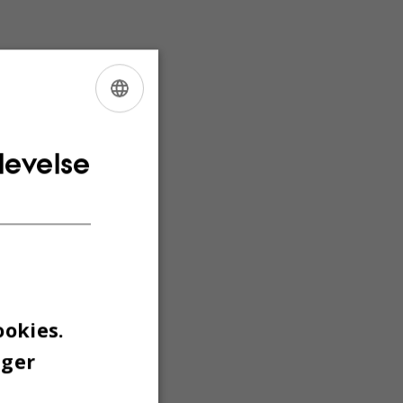
gen kl.3
er skrive
ENGLISH
helt
DANISH
levelse
ookies.
uger