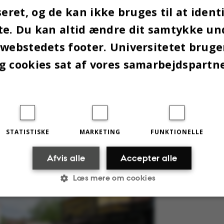
ret, og de kan ikke bruges til at identi
te. Du kan altid ændre dit samtykke un
 webstedets footer. Universitetet brug
oksen:
Et andet syn end det de kendte fra Danm
g cookies sat af vores samarbejdspartn
vatørerne. ”Stemmeboksene stod frit fremme, så d
skjule, hvem man stemte på. Nogle af boksene stod
 stå udenfor vinduet og se, hvad der blev stemt.
 mennesker derude, men det var svært for os at v
tryk for uvidenhed eller en bevidst strategi.”
STATISTISKE
MARKETING
FUNKTIONELLE
Afvis alle
Accepter alle
Læs mere om cookies
Statistiske
Marketing
Funktionelle