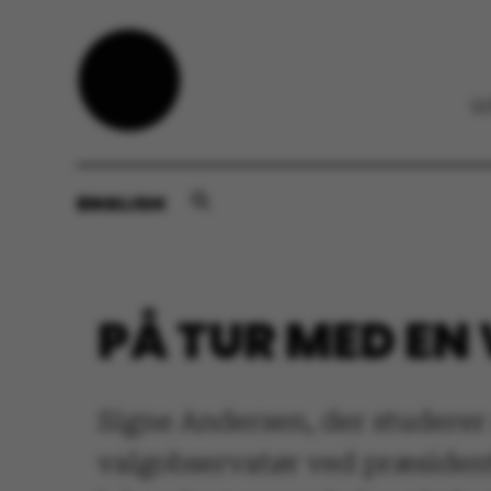
ENGLISH
PÅ TUR MED E
Signe Andersen, der studerer
valgobservatør ved præsident