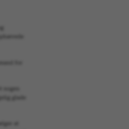
og
 ophævede
smand for
et nogen
gelig glade
ælger at