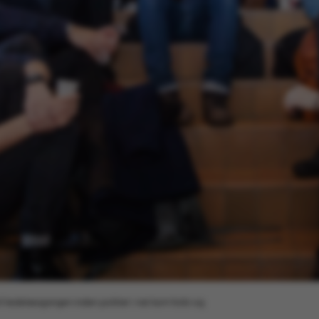
l ledelsesgangen inden politiet i nat kom forbi og