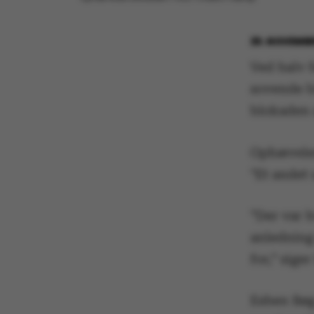
25. NOVEMBE
Ved halv 
sovende b
blokaden 
Ophævelen 
"Et andet
”Der var 
anledning 
for,” siger
Esben Bøg