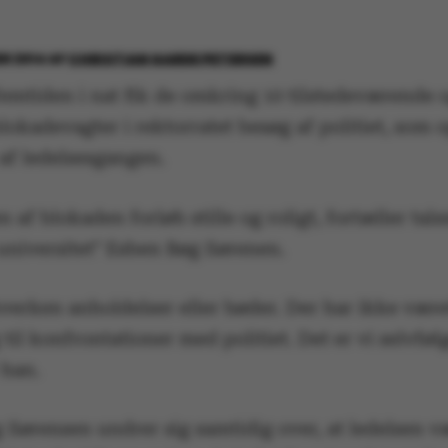
R 2014
AF
CHRISTIAN GARDE PETERSEN
femtiden i nat fik de omkring 10 tilstedeværende 
lokadevagter i rektorratet besøg af politiet, som
af ledelsesgangen.
af blokaden forløb stille og roligt, fortæller tal
 universitet" Esben Bøg Sørenen.
hverken anholdelser eller bøder. Der har ikke vær
til konfrontationer med politiet. Det er vi selvføl
 han.
 Sørensen undrer sig samtidig over, at ledelsen v