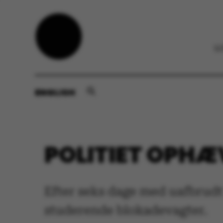
ENGLISH
POLITIET OPHÆ
Efter seks dage med uafbrudt 
studerende blokadevagter.