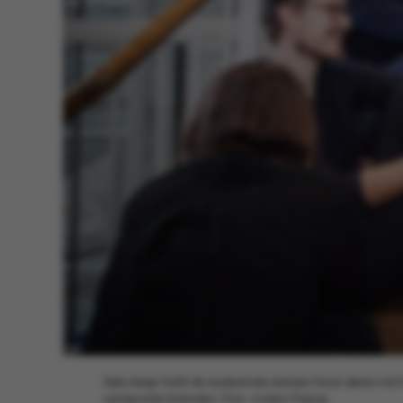
Seks dage holdt de studerende skansen foran døren ind ti
ophævede blokaden. Foto: Anders Trærup