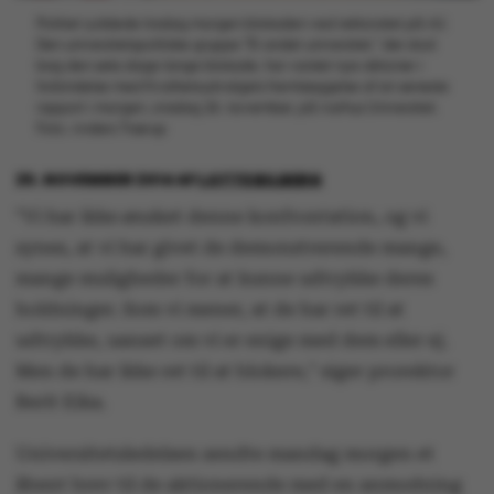
Politiet ryddede tirsdag morgen blokaden ved rektoratet på AU.
Den universitetspolitiske gruppe "Et andet universitet," der stod
bag den seks dage lange blokade, har varslet nye aktioner i
forbindelse med Kvalitetsudvalgets fremlæggelse af sin seneste
rapport i morgen, onsdag 26. november, på Aarhus Universitet.
Foto: Anders Trærup
25. NOVEMBER 2014
AF
LOTTE BILBERG
"Vi har ikke ønsket denne konfrontation, og vi
synes, at vi har givet de demonstrerende mange,
mange muligheder for at kunne udtrykke deres
holdninger. Som vi mener, at de har ret til at
udtrykke, uanset om vi er enige med dem eller ej.
Men de har ikke ret til at blokere," siger prorektor
Berit Eika.
Universitetsledelsen sendte mandag morgen et
åbent brev til de aktionerende med en anmodning