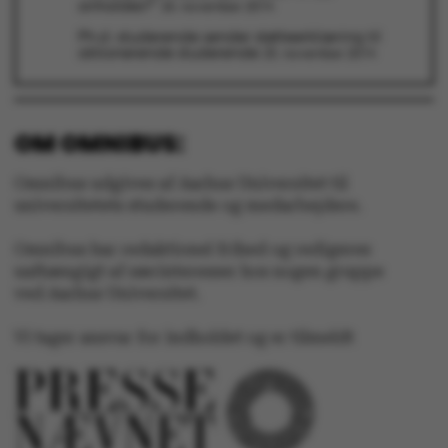
anholdes?"
26. november 2014
Ph.d.-studerende sender støtteerklæring til
Uklassificerede
aktionerende studerende
25. november 2014
OM OMNIBUS:
Nødvendige cookies
Omnibus udgives af Aarhus Universitet til
hjælper med at gøre
universitetets studerende og medarbejdere.
hjemmesiden brugbar
ved at aktivere nogle
Omnibus har redaktionel frihed og redigeres
grundlæggende
uafhængigt af særinteresser hos nogen gruppe
funktioner som
ved Aarhus Universitet.
navigation mm.
Hjemmesiden kan ikke
Vi tager ansvar for indholdet og er tilmeldt
fungerer uden disse
cookies.