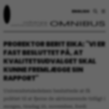
ENGLISH
PROREKTOR BERIT EIKA: "VI ER
FAST BESLUTTET PÅ, AT
KVALITETSUDVALGET SKAL
KUNNE FREMLÆGGE SIN
RAPPORT"
Universitetsledelsen besluttede at få
politiet til at fjerne de aktionerende tidligt i
morges, tirsdag 25. november, fordi