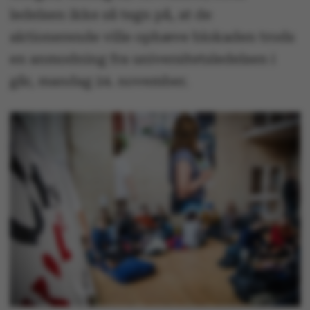
ledelsen ikke så tegn på, at de
aktionerende ville ophæve blokaden trods
en anmodning fra universitetsledelsen i
går, mandag 24. november.