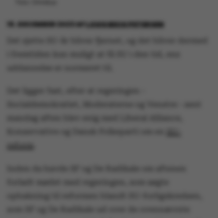
Foto: Omnibus
19. DECEMBER 2023
AF
LOUIS BECK PETERSEN
Det sjette SU-år bliver fjernet, og det bliver dermed
i fremtiden kun muligt at få SU i den tid, ens
uddannelse er normeret til.
Det ligger fast, efter at regeringen -
Socialdemokratiet, Moderaterne og Venstre - sent
mandag aften blev enig med Liberal Alliance,
Konservative og Dansk Folkeparti om en
SU-
reform
.
Inden da havde SF og De Radikale om aftenen
forladt mødet med regeringen, som søgte
opbakning til reformen blandt SU-forligskredsen,
som SF og De Radikale ud over de ovennævnte