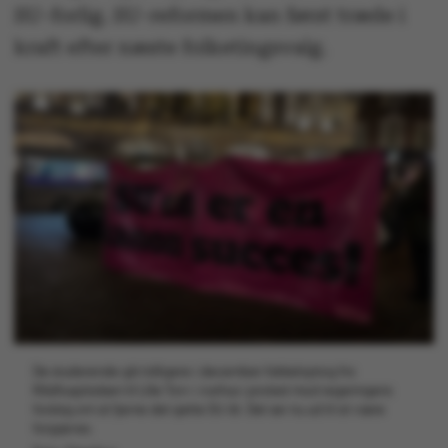
SU-forlig. SU-reformen kan først træde i
kraft efter næste folketingsvalg.
De studerende gik tidligere i december fakkeloptog fra
Rådhuspladsen til Lille Torv i Aarhus i protest mod regeringens
forslag om at fjerne det sjette SU-år. Det ser nu ud til at være
forgæves.