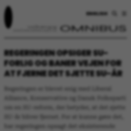
ENGLISH
REGERINGEN OPSIGER SU-
FORLIG OG BANER VEJEN FOR
AT FJERNE DET SJETTE SU-ÅR
Regeringen er blevet enig med Liberal
Alliance, Konservative og Dansk Folkeparti
om en SU-reform, der betyder, at det sjette
SU-år bliver fjernet. For at kunne gøre det,
har regeringen opsagt det eksisterende