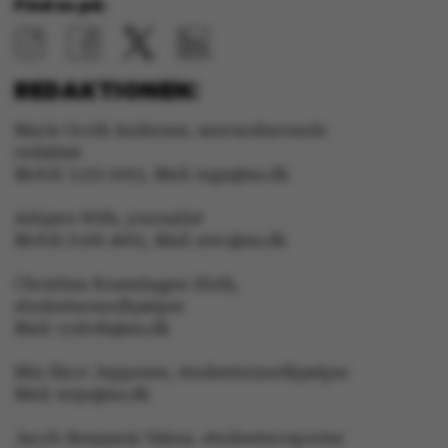
Find os på:
fe_typo_user
Typo3 Association
.au.dk
REDAKTIONEN:
Marie Groth Andersen, ansvarshavende
redaktør
Mobil: 5133 5053, Mail: mga@au.dk
Asbjørn With, journalist
Mobil: 6166 4603, Mail: awc@au.dk
Christina Rosenhagen Sloth,
studentermedhjælper
Mail: crsloth@au.dk
ASP.NET_SessionId
Microsoft Corporation
.au.dk
Mie Skov Jeppesen, studentermedhjælper
Mail: mije@au.dk
Jacob Benjamin Valeur, studenterreporter
JSESSIONID