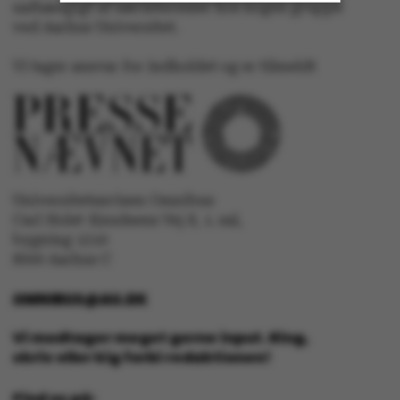
uafhængigt af særinteresser hos nogen gruppe
ved Aarhus Universitet.
Nødvendige
Statistiske
Vi tager ansvar for indholdet og er tilmeldt
Marketing
Funktionelle
Uklassificerede
Universitetsavisen Omnibus
Carl Holst-Knudsens Vej 8, 1. sal,
Nødvendige cookies
bygning 1310
hjælper med at gøre
8000 Aarhus C
hjemmesiden brugbar
ved at aktivere nogle
OMNIBUS@AU.DK
grundlæggende
funktioner som
Vi modtager meget gerne input. Ring,
navigation mm.
skriv eller kig forbi redaktionen!
Hjemmesiden kan ikke
Find os på:
fungerer uden disse