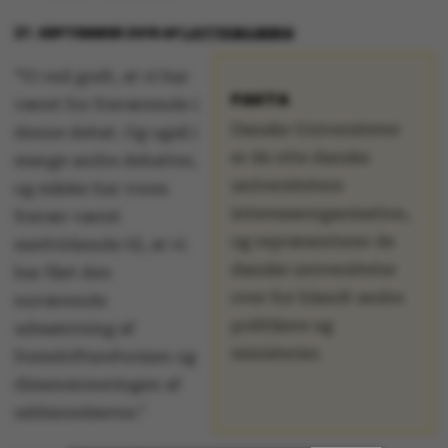
27. SEPTEMBER 2016
AF
LOTTE BILBERG
”Vi ved godt, at vi har
FAKTA
været for fraværende i
Danske Universiteter
denne debat. Og også i
er de otte danske
mange andre debatter,
universiteters
og måske har vores
interesseorganisation,
fravær været
og repræsenterer de
medvirkende til, at vi
danske universiteter
har fået den
over for blandt andre
nuværende
politikere og
udmøntning af
ministerier.
fremdriftsreformen og
dimensioneringen af
uddannelserne.”