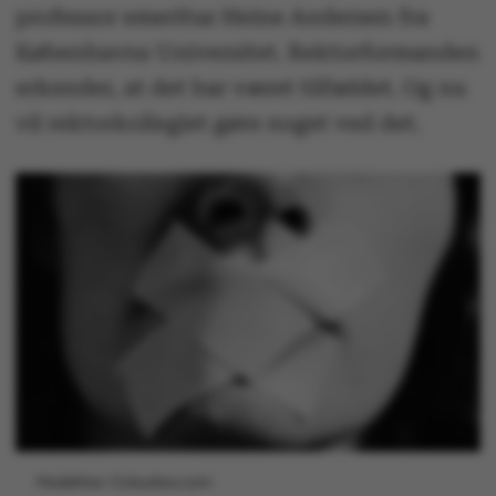
professor emeritus Heine Andersen fra
Københavns Universitet. Rektorformanden
erkender, at det har været tilfældet. Og nu
vil rektorkollegiet gøre noget ved det.
Modelfoto: Colourbox.com