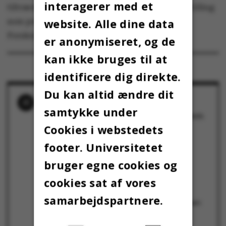
interagerer med et
tiltræder den 15. oktober, og kommer fra en stilling
website. Alle dine data
som pressechef i Uddannelses- og
Forskningsministeriet.
er anonymiseret, og de
kan ikke bruges til at
identificere dig direkte.
Du kan altid ændre dit
RELATEREDE NYHEDER
samtykke under
Folketingets Ombudsmand er nu også tilfreds
27. juni 2017
Cookies i webstedets
Så er den der!
5. januar 2017
footer. Universitetet
”Overordnet ser det ordentligt ud”
bruger egne cookies og
15. november 2016
Sidste punktum er ikke sat
cookies sat af vores
21. oktober 2016
Førende offentlighedsrådgiver om
samarbejdspartnere.
standardkontrakter: Flere forbedringer – men
så kører det juridisk helt af sporet
12. oktober 2016