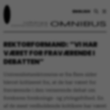
ENGLISH
REKTORFORMAND: ”VI HAR
VÆRET FOR FRAVÆRENDE I
DEBATTEN”
Universitetsrektorerne er fra flere sider
blevet kritiseret for, at de har været for
fraværende i den verserende debat om
forskeres forsknings- og ytringsfrihed. En
af de mest vedholdende kritikere har været