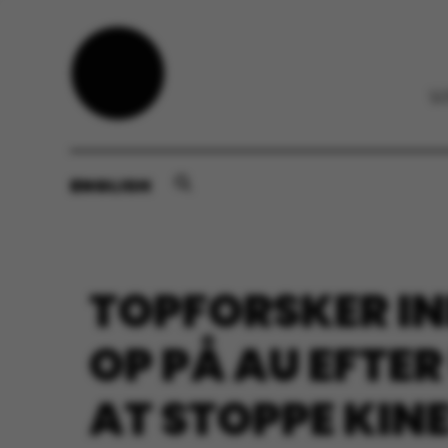
ENGLISH
TOPFORSKER I
OP PÅ AU EFTE
AT STOPPE KIN