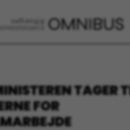
NISTEREN TAGER TI
ERNE FOR
AMARBEJDE