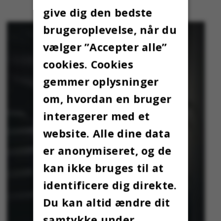
give dig den bedste
brugeroplevelse, når du
vælger ”Accepter alle”
cookies. Cookies
gemmer oplysninger
om, hvordan en bruger
interagerer med et
website. Alle dine data
er anonymiseret, og de
kan ikke bruges til at
identificere dig direkte.
Du kan altid ændre dit
samtykke under