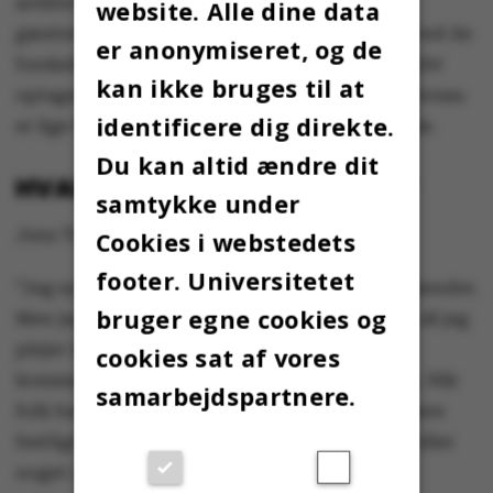
armbevægelser her, men det er lige tilpas for
website. Alle dine data
gæsterne, der er plantet i hver deres selskab ved de
er anonymiseret, og de
forskellige borde. Stort set alle selskaber er dybt
kan ikke bruges til at
optaget af forskellige spil, og musikkens lydniveau
identificere dig direkte.
er lige tilpas, så det er muligt at føre en samtale.
Du kan altid ændre dit
HVAD SIGER STAMGÆSTERNE?
samtykke under
Jens Trolle læser matematik-økonomi.
Cookies i webstedets
footer. Universitetet
”Jeg synes, det er fint nok. Der er mange, jeg kender.
bruger egne cookies og
Men jeg kender mange fra forskellige studier, så jeg
plejer ikke at sidde her i super lang tid, men
cookies sat af vores
kommer klokken 16 og møder folk og går igen. Når
samarbejdspartnere.
folk har spist aftensmad, plejer det at blive mere
festligt, lidt højt musik, men uden dansegulv eller
noget i den stil,” siger han.