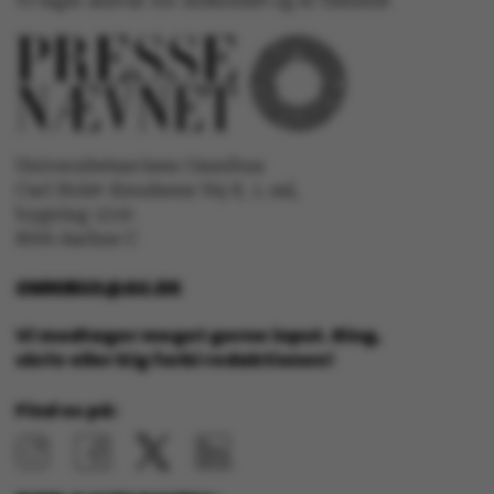
Vi tager ansvar for indholdet og er tilmeldt
Navn
Udbyder / Domæne
be_typo_user
TYPO3 Association
.au.dk
Universitetsavisen Omnibus
Carl Holst-Knudsens Vej 8, 1. sal,
bygning 1310
8000 Aarhus C
fe_typo_user
Typo3 Association
.au.dk
OMNIBUS@AU.DK
Vi modtager meget gerne input. Ring,
skriv eller kig forbi redaktionen!
Find os på: