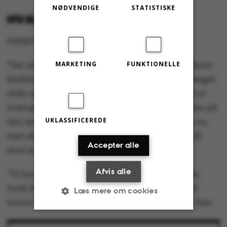
NØDVENDIGE
STATISTISKE
HVAD SIGER BAREN?
Asbjørn Holk Thomsen læser statistik.
MARKETING
FUNKTIONELLE
"
Der plejer at være rimeligt godt fyldt, fra vi åbner
klokken 15, til vi lukker klokken 22. Det er en meget
stille og rolig,
chill
bar. Man kan sidde og spille et
brætspil, men der er ikke så meget vild fest. Men på
UKLASSIFICEREDE
den anden side er der billige shots. Det er ikke os,
man skal tage videre i byen til, men vi er et godt
Accepter alle
sted at starte."
Afvis alle
”Vi har en aspiration om at rykke over i MatLab,
fordi de ikke har den her gennemvandring. Det
Læs mere om cookies
kunne være federe at få vores eget rum,” siger han.