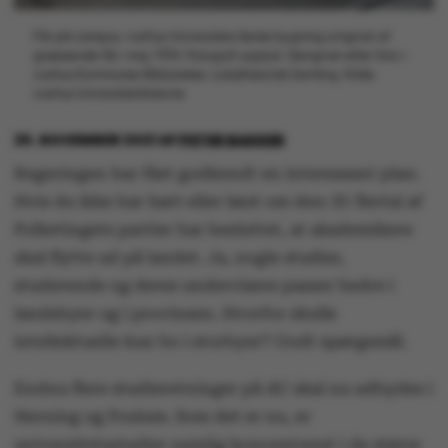
Får på campus. Aarhus Universitets første bygning omgivet af
græssende får i maj 1934. Fotograf uoplyst. Gengivet efter foto i
Aarhus Kommunes Biblioteker, Lokalhistorisk Samling. Kilde:
Aarhus Universitetshistorie
25. NOVEMBER 2021
AF
PETER BAKKER
Regeringen har fået godkendt en interessant plan.
Hvis du ikke har hørt eller læst om den: Et flertal af
Folketingets partier har besluttet, at akademikere
skal flytte ud på landet. Ja, nogle studier,
studerende og deres undervisere passer bedre i
landsbyer og i provinsen. Hvorfor skulle
intellektuelle kun bo i storbyer? Godt spørgsmål.
Endnu flere studieretninger på AU skal nu udbydes i
Herning og Foulum. Som det er nu, er
universitetsstudier nemlig koncentreret i de større