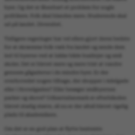
byer. Og det er åbenbart et problem for nogle
politikere. Folk skal blandes mere. Studerende skal
ud på landet. Diversitet.
Tidligere regeringer har vel ellers gjort deres bedste
for at skræmme folk væk fra landet og sende dem
ind til byerne ved at lukke både buslinjer og små
skoler. Det er blevet mere og mere trist at vandre
gennem gågaderne i de mindre byer. Er der
overhovedet nogen tilbage, der shopper i Adelgade
eller i Hovedgaden? Eller besøger småbyernes
parker og skove? Udkantsdanmark er efterhånden
blevet stadig større, så nu er der altså blevet rigelig
plads til akademikere.
Om det er en god plan at flytte bestemte