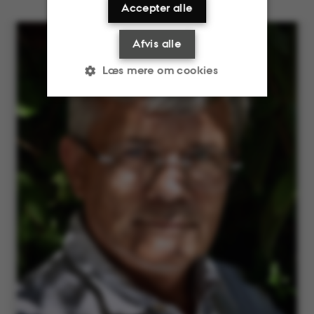
Accepter alle
Afvis alle
Læs mere om cookies
Nødvendige
Statistiske
Marketing
Funktionelle
Uklassificerede
Nødvendige cookies
hjælper med at gøre
hjemmesiden brugbar