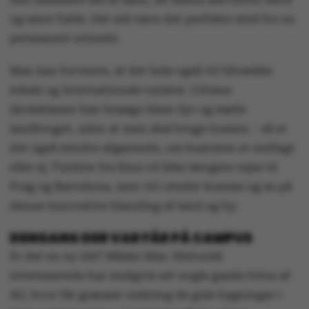
og mere fulde. Det må være det perfekte sted for en
permanent svinesti.
Man kan forvente, at det hele også vil tiltrække
lokale og internationale turister. Urbane
skoleklasser kan besøge disse dyr og møde
landbruget, uden at man skal bruge bussen – så er
det også mindre afgørende, om busruten er nedlagt
eller ej. Turister fra Kina vil ikke længere rejse til
Prag og Barcelona, men vil i stedet komme og se på
denne innovative blanding af land og by.
DENGANG DER VAR FÅR PÅ CAMPUS
Er det en ny ide? Måske ikke. Historisk
interesserede har muligvis set nogle gamle fotos af
AU, hvor får græsser omkring de gule bygninger i