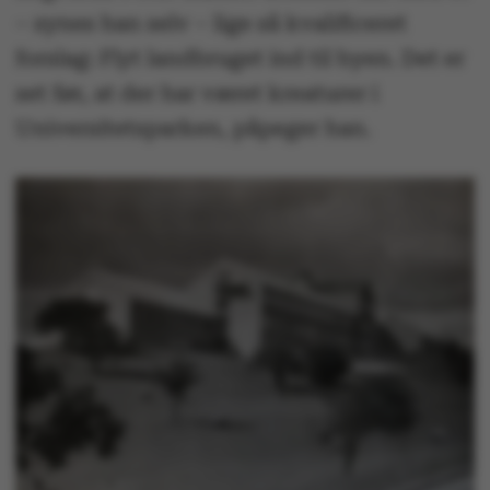
– synes han selv – lige så kvalificeret
forslag: Flyt landbruget ind til byen. Det er
set før, at der har været kreaturer i
Universitetsparken, påpeger han.