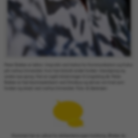
ved at aktivere nogle
grundlæggende
funktioner som
navigation mm.
Hjemmesiden kan ikke
fungerer uden disse
cookies.
Peter Bakker er lektor i lingvistik ved Institut for Kommunikation og Kultur
på Aarhus Universitet, hvor han blandt andet forsker i kreolsprog og
andre nye sprog. Han er også initiativtager til Lingoblog.dk. Peter
Navn
Udbyder / Domæne
Bakker er fast klummeskribent ved Omnibus og skriver om livet som
forsker og ansat ved Aarhus Universitet. Foto: Ib Sørensen
be_typo_user
TYPO3 Association
.au.dk
fe_typo_user
Typo3 Association
.au.dk
Klummen her er udtryk for skribentens egen holdning. Ønsker du