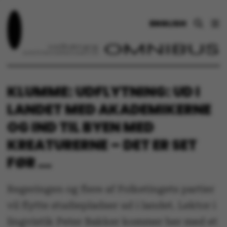
ENGLISH
KLUMME: UDFLYTNING: UD I
LANDET MED AKADEMIKERNE
OG IND TIL BYEN MED
KREATURERNE – DET ER SET
FØR ...
Regeringen og flere af Folketingets partier
vil flytte studiepladser ud i landet. Lektor i
lingvistik Peter Bakker kommer her med et