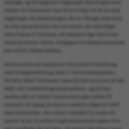
manege, og de bagerste bygninger kan bruges som
stalde. En hesteavler kan få en bolig i en af de små
bygninger. De dramaturger, der er tilbage, kan lære
at ride og medvirke i de nye serier, der skal følge
efter Game of Thrones. Alt sammen lige ude foran
deres kontorer. Ideelt. Kollegaer fra Musikvidenskab
kan stå for filmmusikken.
Andre steder på campus er der plads til landbrug
med kvægbesætning. Køer i Universitetsparken.
Hvorfor ikke? De kunne være på den ene side af den
bæk, der strømmer gennem parken, og på den
anden side af vandet kunne man gøre plads til
svineavl. En gang om året er parken alligevel fyldt
med mennesker, der sviner området til, mens de
prøver at se, hvordan nogle studerende sejler over
den smalleste del af søen, alt imens alle bliver mere