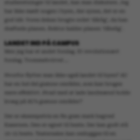
studieretninger til landet, kan man diskutere. Jeg
har ikke mødt nogen i byen, der synes, det er en
god idé. Vores dekan brugte ordet 'dårlig', da han
drøftede planen. Rektor kalder planen 'tåbelig'.
LANDET IND PÅ CAMPUS
Men jeg har et andet forslag. Et revolutionært
forslag. Trommehvirvel …
Hvorfor flytter man ikke også landet til byen? AU
har en hel del grønne områder, som kan bruges
mere effektivt. Hvad med at lade landmænd holde
kvæg på AU’s grønne områder?
Der er eksempelvis en fin grøn mark bagved
Kasernen. Den er egnet til heste. Der kan godt stå
10-15 heste. Teatersalen kan ombygges til en