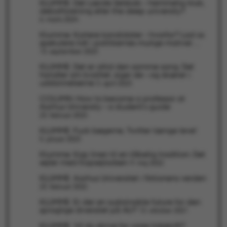
KLUMME: Det Lærde Selskab – hemmelig klub,
ARRAffinity
Microsoft Corporation
debatforening eller the deep university?
.mitstudie.au.dk
6. marts 2024
Klumme: Kortere kandidater – hvorfor? Lad os
spekulere lidt i politikernes mulige motiver …
13. september 2023
esctx
Microsoft Corporation
KLUMME: Det er altid den samme sang: Det
.login.microsoftonline.co
handler om kvalitet, siger de – og skærer i
uddannelserne
3. april 2023
fpc
Microsoft Corporation
login.microsoftonline.com
COLUMN: How to become a professor at
Aarhus University – a student’s guide
23. februar 2023
__cf_bm
Cloudflare Inc.
.pure.au.dk
KLUMME: Fuck bøgerne, Twitter længe leve!
5. januar 2023
Klumme: Kap linen til en tåbelig tradition: Det
sejler med Kapsejladsen
9. maj 2022
__cf_bm
Cloudflare Inc.
.linkedin.com
KLUMME: Aarhus Universitet i fiktionens verden
23. februar 2022
KLUMME: Er der en sustainable future for den
sproglige diversitet på AU?
13. oktober 2021
__cf_bm
Cloudflare Inc.
KLUMME: Vil du skrive for vores tidsskrift?
.twitter.com