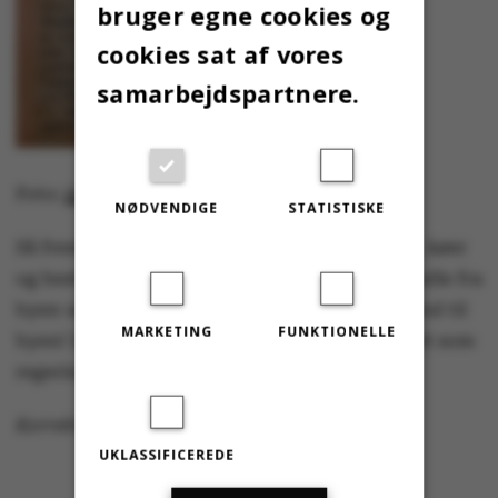
bruger egne cookies og
cookies sat af vores
samarbejdspartnere.
Foto:
Aarhus Universitetshistorie
NØDVENDIGE
STATISTISKE
Så fremover bør AU nok begrænse sig til svin, køer
og heste. Diversitet på land og i by! Intellektuelle fra
byen ud i landet og (igen) dyr og landmænd ind til
MARKETING
FUNKTIONELLE
byen! Den plan er da mindst lige så kvalificeret som
regeringens udflytningsplan …
Korrekturlæst af Charlotte Boel
UKLASSIFICEREDE