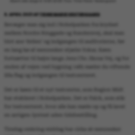
åbent alle dage kl. 8.00-20.00. Foto: Trine Marie Vestergaard
6. APRIL 2021
AF
TRINE MARIE VESTERGAARD
Bevæger man sig ind i Nobelparken fra krydset
mellem Nordre Ringgade og Randersvej, skal man
blot ane ’delien’ og indgangen til auditorierne, før
en lang kø af mennesker stjæler fokus. Køen
fortsætter til højre langs Jens Chr. Skous Vej, og for
enden af vejen ved bygning 1485 møder du viftende
lilla flag og indgangen til testcenteret.
Det er køen til et nyt testcenter, som Region Midt
har etableret i Nobelparken. Det er Falck, som står
for testcenteret, hvor alle kan møde op og få lavet
en antigen-lyntest uden tidsbestilling.
Tirsdag omkring middag har cirka 40 mennesker