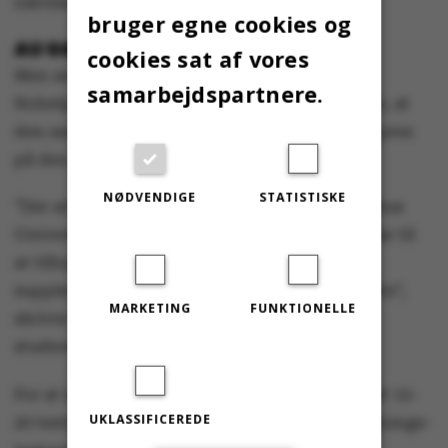
nærmeste leder.
bruger egne cookies og
AU GØR KLAR TIL SELVTEST
cookies sat af vores
Men selvom det nye testcenter er åbnet i
samarbejdspartnere.
Nobelparken, er universitetsledelsen klar over, at
den samlede genåbning af samfundet sætter pres
på den offentlige testkapacitet.
NØDVENDIGE
STATISTISKE
”Der arbejdes derfor også intensivt på, at Aarhus
Universitet hurtigst muligt i april måned er klar til
at tilbyde studerende og medarbejdere et
supplerende setup med superviserede selvtests”,
MARKETING
FUNKTIONELLE
skriver universitetsledelsen i mailen til alle
studerende og ansatte på AU.
For at imødekomme dette søger AU i øjeblikket 15-
UKLASSIFICEREDE
20 testmedarbejdere til nyetablerede selvpodnings-