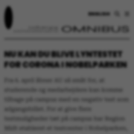
ENGLISH
NU KAN DU BLIVE LYNTESTET
FOR CORONA I NOBELPARKEN
Fra 6. april åbner AU så småt for, at
studerende og medarbejdere kan komme
tilbage på campus med en negativ test som
adgangsbillet. For at give flere
testmuligheder tæt på campus har Region
Midt etableret et testcenter i Nobelparken,