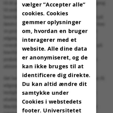
til 20 procent af universitetets studerende adgang
vælger ”Accepter alle”
til undervisning og eksamensaktiviteter med
cookies. Cookies
henvisning til særligt at prioritere studerende på
gemmer oplysninger
første år i forhold til undervisning. Derudover kan
om, hvordan en bruger
10 procent af de studerende på daglig basis få
adgang til læsepladser og grupperum. Udover
interagerer med et
ovenstående grupper kan afgangsstuderende på
website. Alle dine data
kandidatniveau gives adgang, hvis
er anonymiseret, og de
praksiselementer spiller en afgørende rolle for
kan ikke bruges til at
afslutning af uddannelsen", står der i mailen.
identificere dig direkte.
Det besluttes på fakultetsniveau, hvem der kan få
Du kan altid ændre dit
adgang. Studerende kan få besked om
samtykke under
mulighederne for at møde på campus igen via
studieadministrationen, studieportalen og
Cookies i webstedets
Blackboard. Medarbejdere kan forhøre sig hos
footer. Universitetet