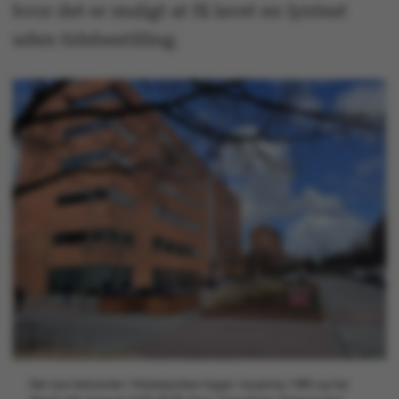
hvor det er muligt at få lavet en lyntest
uden tidsbestilling.
Det nye testcenter i Nobelparken ligger i bygning 1485 og har