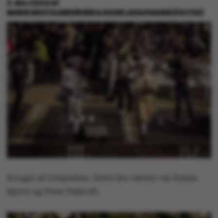
3. MAJ 2024
AF
MARIE GROTH ANDERSEN & ROAR LAVA PAASKE (FOTOS)
Konger af Uniparken. Dette års værter var Esben
Bjerre og Peter Falktoft.