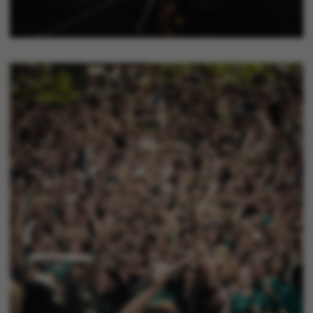
hjælper med at gøre
hjemmesiden brugbar
ved at aktivere nogle
grundlæggende
funktioner som
navigation mm.
Hjemmesiden kan ikke
fungerer uden disse
cookies.
Navn
Udbyder / Domæne
be_typo_user
TYPO3 Association
.au.dk
fe_typo_user
Typo3 Association