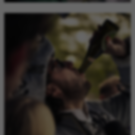
__RequestVerificationToken
Microsoft Corporation
forms.cloud.microsoft
ARRAffinitySameSite
Microsoft Corporation
.mitstudie.au.dk
ASPSESSIONIDQQGRARBC
www.isa.au.dk