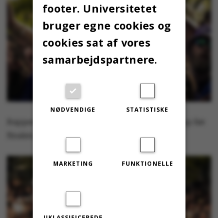
footer. Universitetet
bruger egne cookies og
cookies sat af vores
samarbejdspartnere.
NØDVENDIGE
STATISTISKE
Rapperen Tessa fik stemningen pumpet helt op før
finalen.
MARKETING
FUNKTIONELLE
UKLASSIFICEREDE