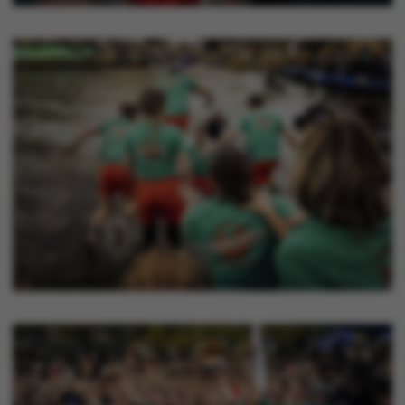
XSRF-TOKEN
event.au.dk
li_gc
LinkedIn Corporation
.linkedin.com
x-ms-gateway-slice
Microsoft Corporation
login.microsoftonline.com
CFTOKEN
Adobe Inc.
eddiprod.au.dk
brwConsent
.airtable.com