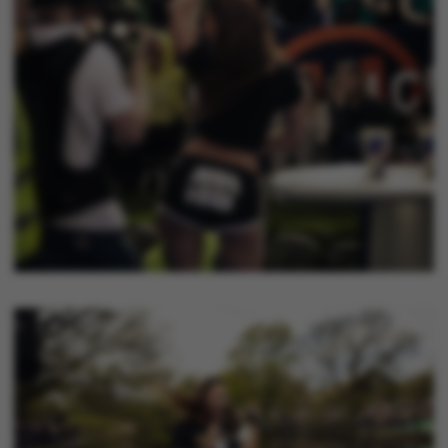
.au.dk
ASP.NET_SessionId
Microsoft Corporation
.au.dk
JSESSIONID
Oracle Corporation
.au.dk