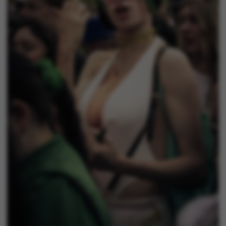
PHPSESSID
PHP.net
internationalstaff.app3.g
ARRAffinity
Microsoft Corporation
.ofn.au.dk
JSESSIONID
Oracle Corporation
.www.linkedin.com
ASPSESSIONIDSQQCSQRC
webforms.au.dk