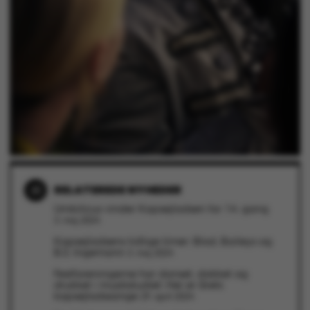
CFID
Adobe Inc.
eddiprod.au.dk
RELATEREDE NYHEDER
Umbilicus vinder Kapsejladsen for 14. gang
3. maj 2024
Kapsejladsens tidlige timer: Blod, Baileys og
B.S. Ingemann
ARRAffinitySameSite
Microsoft Corporation
3. maj 2024
.minansoegning.au.dk
Festforeningerne har danset, dakket og
drukket i musikstudiet: Her er årets
kapsejladssange
29. april 2024