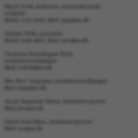
Marie Groth Andersen, ansvarshavende
OptanonConsent
OneTrust LLC
redaktør
.pure.au.dk
Mobil: 5133 5053, Mail: mga@au.dk
Asbjørn With, journalist
Mobil: 6166 4603, Mail: awc@au.dk
Christina Rosenhagen Sloth,
studentermedhjælper
Mail: crsloth@au.dk
Mie Skov Jeppesen, studentermedhjælper
Mail: mije@au.dk
Jacob Benjamin Valeur, studenterreporter
__cf_bm
Cloudflare Inc.
.vimeo.com
Mail: jbv@au.dk
Isabel Rouvillain, studenterreporter
Mail: iro@au.dk
ARRAffinitySameSite
Microsoft Corporation
.psyscdn.au.dk