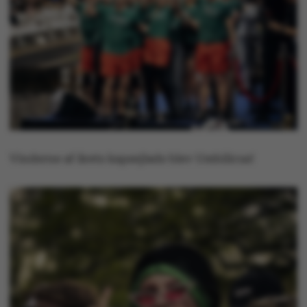
CFTOKEN
Adobe Inc.
mit.au.dk
Vinderne af årets kapsejlads blev Umbilicus!
OptanonAlertBoxClosed
OneTrust LLC
.pure.au.dk