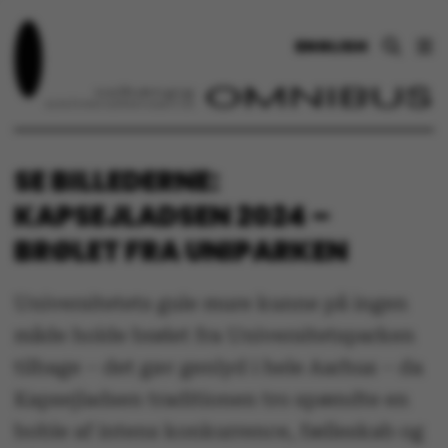
ENGLISH
SE BILLEDERNE:
KAPSEJLADSEN 2024 –
BRØLET FRA UNIPARKEN
Universitetets gule mure kunne på ingen
måde holde brølet fra Universitetsparken
tilbage – det gav genlyd i hele Aarhus – da
Kapsejladsen traditionen tro spændte en
boble af intens konkurrence, fælleskab og