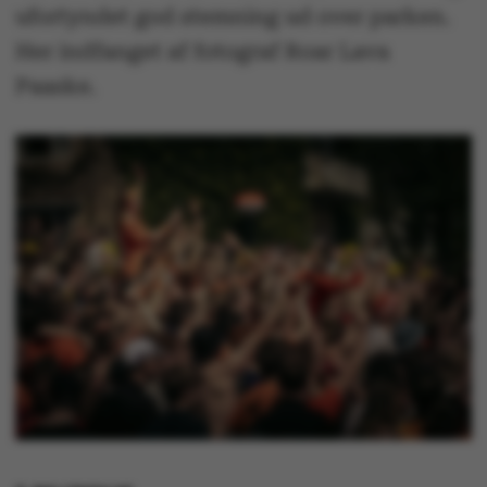
ufortyndet god stemning ud over parken.
Her indfanget af fotograf Roar Lava
Paaske.