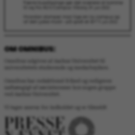
Færre busafgange gør det sværere at komme
til og fra AU’s Campus Viborg
29. juni 2022
Hvordan stamper man lige en ny campus op
af den jyske muld – på godt et år?
9. juni 2022
OM OMNIBUS:
Omnibus udgives af Aarhus Universitet til
universitetets studerende og medarbejdere.
ASP.NET_SessionId
Microsoft Corporation
Omnibus har redaktionel frihed og redigeres
.au.dk
uafhængigt af særinteresser hos nogen gruppe
ved Aarhus Universitet.
Vi tager ansvar for indholdet og er tilmeldt
JSESSIONID
Oracle Corporation
.au.dk