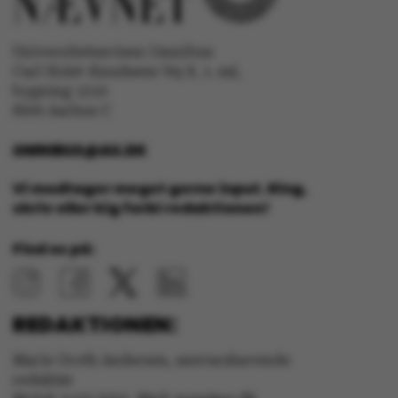
AWSALBTGCORS
Amazon Web Services, Inc.
airtable.com
Universitetsavisen Omnibus
Carl Holst-Knudsens Vej 8, 1. sal,
bygning 1310
8000 Aarhus C
CFTOKEN
Adobe Inc.
eddiprod.au.dk
OMNIBUS@AU.DK
Vi modtager meget gerne input. Ring,
skriv eller kig forbi redaktionen!
Find os på:
OptanonConsent
OneTrust LLC
REDAKTIONEN:
.pure.au.dk
Marie Groth Andersen, ansvarshavende
redaktør