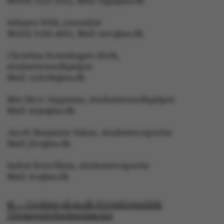
Mobil: 5133 5053, Mail: mga@au.dk
Asbjørn With, journalist
Mobil: 6166 4603, Mail: awc@au.dk
Christina Rosenhagen Sloth,
studentermedhjælper
Mail: crsloth@au.dk
Mie Skov Jeppesen, studentermedhjælper
ARRAffinity
Microsoft Corporation
Mail: mije@au.dk
.ofn.au.dk
Jacob Benjamin Valeur, studenterreporter
Mail: jbv@au.dk
Isabel Rouvillain, studenterreporter
Mail: iro@au.dk
PHPSESSID
PHP.net
aarhusbss.app.geckobooki
© — Cookies på au.dk Privatlivspolitik
Tilgængelighedserklæring