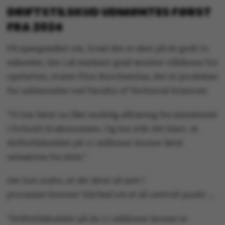
DRIFTSTILSKUD UDMØNTES FØRST
FRA 2024
På spørgsmålet om, hvad der er sket på de godt to
måneder, der i så markant grad ændrer vilkårene for
opstarten, svarer Finn Borchsenius, der er prodekan
for uddannelse ved Faculty of Technical Sciences:
”Vi har først nu fået endelig afklaring fra ministeriet
i forhold til økonomien. Og her står det klart, at
driftstilskuddet på 11 millioner kroner først
udmøntes fra 2024.”
Det kan undre, at der først så sent i
processen kommer klarhed om et så centralt punkt …
”Driftstilskuddet på de 11 millioner kroner er