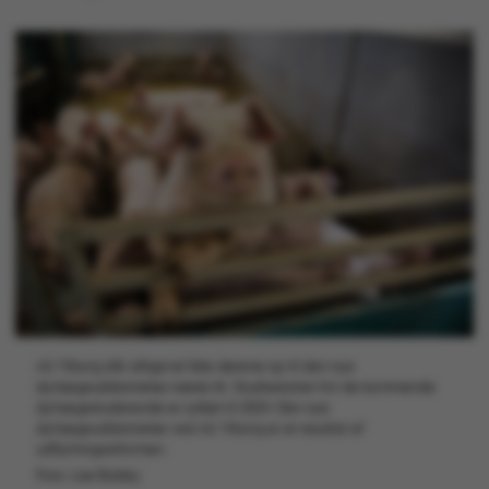
AU Viborg slår alligevel ikke dørene op til den nye
dyrlægeuddannelse næste år. Studiestarten for de kommende
dyrlægestuderende er rykket til 2024. Den nye
dyrlægeuddannelse ved AU Viborg er et resultat af
udflytningsreformen.
Foto: Lise Balsby