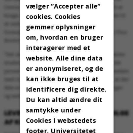
vælger ”Accepter alle”
Universitet. Og med den model, vi lægger op til at
cookies. Cookies
bruge, er det dermed ikke nok blot at ændre det til
at omfatte ansatte ved Aarhus Universitet,
gemmer oplysninger
formuleringen skal være bredere endnu,” siger Finn
om, hvordan en bruger
Bordchsenius og fortsætter:
interagerer med et
”Det skal være helt på plads, før vi lukker de første
website. Alle dine data
studerende ind på uddannelsen. Vi skal være 100
er anonymiseret, og de
procent sikre på, at vi kan gennemføre uddannelsen
kan ikke bruges til at
med topkvalitet. Og jeg vil gerne understrege, at der
identificere dig direkte.
ikke er ændret ved de overordnede målsætninger
og ambitioner for uddannelsen.”
Du kan altid ændre dit
samtykke under
LEVERANCEPROBLEMER SOM FØLGE
Cookies i webstedets
AF KRIGEN I UKRAINE
footer. Universitetet