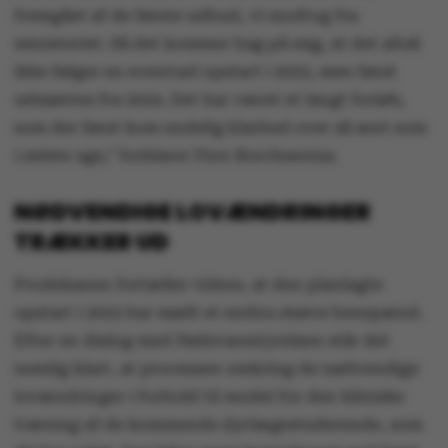
fremgået af de første udbud, vi modtog fra
ministeriet. Så det kommer bag på mig, at det altså
ikke følger en eventuel opstart i 2023, men først
udmøntes fra 2024. Det har været et langt forløb,
som der først kom endelig klarhed over så sent som
i sidste uge,” forklarer Finn Borchsenius.
NØDVENDIGE LOVÆNDRINGER
TRÆKKER UD
Prodekanen fortæller videre, at den planlagte
opstart i 2023 har mødt et endnu større benspænd.
Efter en dialog med Fødevarestyrelsen står det
nemlig klart, at processen omkring de nødvendige
lovændringer i forhold til model for den kliniske
træning af de kommende dyrlægestuderende, som