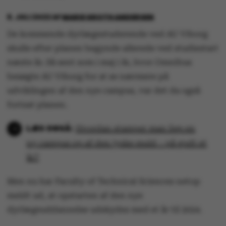
8. JULI 2022
AF
MARIE GROTH ANDERSEN
De kommende dyrlægestuderende ved AU Viborg
skulle efter planen begynde allerede ved studiestart
næste år. Så sent som i maj i år, hvor Omnibus
besøgte AU Viborg for at se nærmere på
udviklingen af den nye campus, var det da også
fortsat planen.
Hvordan stamper man lige en
ny campus op af den jyske muld – på godt et
år?
Men nu har Faculty of Technical Sciences netop
meldt ud, at opstarten af den nye
dyrlægeuddannelse udskydes med et år til 2024.