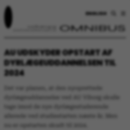
ENGLISH
AU UDSKYDER OPSTART AF
DYRLÆGEUDDANNELSEN TIL
2024
Det var planen, at den nyoprettede
dyrlægeuddannelse ved AU Viborg skulle
tage imod de nye dyrlægestuderende
allerede ved studiestarten næste år. Men
nu er opstarten skudt til 2024.