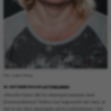
Foto: Anders Trærup
10. OKTOBER 2014
AF
LOTTE BILBERG
»Hvorfor hører HR for eksempel sammen med
Kommunikation? Rektor har begrundet det med, at
det er der flere eksempler på fra institutioner i det