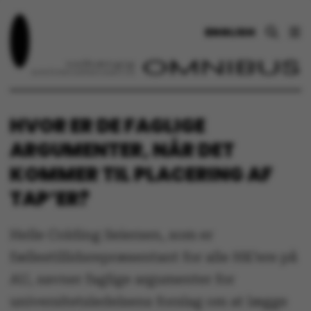
ENGLISH
HVOR ER DE FAGLIGE
ARGUMENTER, NÅR DET
KOMMER TIL PLACERING AF
TAP’ER?
Helle Colding Seiersen, som er
fællestillidsrepræsentant for alle HK’ere på
AU, savner faglige argumenter for
universitetsledelsens forslag om at lægge