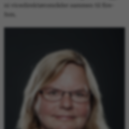
ni vicedirektørområder sammen til fire-
fem.