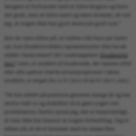
længere er forbundet med at blive klogere og have
det godt, men at blive mere og mere stresset, så ved
jeg, at nogen ikke har gjort deres job godt nok.”
Kan du være sikker på, at tallene ville have set bedre
ud, hvis Studenterrådets repræsentanter ikke havde
siddet i bestyrelsen? (AU-undersøgelsen ’
Studiemiljø
2017
’ viser, at andelen af studerende, der næsten altid
eller ofte oplever stærke stresssymptomer i deres
studieliv, er steget fra 11 % i 2011 til 20 % i 2017,
red.
).
”De har siddet på posterne gennem mange år og har
derfor haft ro og stabilitet til at gøre noget ved
problemerne. Derfor synes jeg, det er besynderligt,
at man ikke har kunnet se nogen forbedring. Jeg er
sikker på, at de er kommet med en masse fine