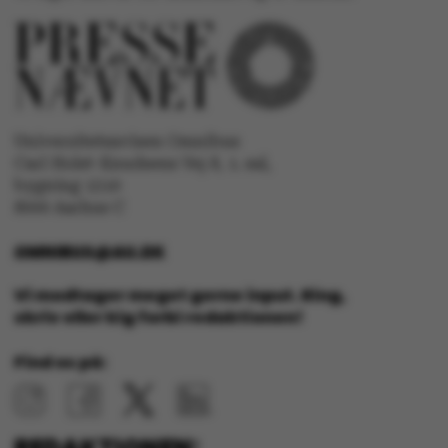
AWSALBTGCORS
Amazon Web Services, Inc.
airtable.com
Universitetsavisen Omnibus
Carl Holst-Knudsens Vej 8, 1. sal,
CFTOKEN
Adobe Inc.
eddiprod.au.dk
bygning 1310
8000 Aarhus C
OMNIBUS@AU.DK
Vi modtager meget gerne input. Ring,
skriv eller kig forbi redaktionen!
Find os på:
OptanonConsent
OneTrust LLC
.pure.au.dk
REDAKTIONEN: