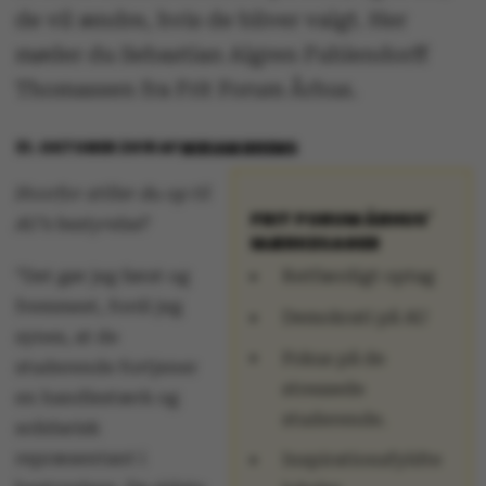
de vil ændre, hvis de bliver valgt. Her
møder du Sebastian Algren Fuhlendorff
Thomassen fra Frit Forum Århus.
31. OKTOBER 2018
AF
MIRIAM BREMS
Hvorfor stiller du op til
FRIT FORUM ÅRHUS'
AU’s bestyrelse?
MÆRKESAGER
”Det gør jeg først og
Retfærdigt optag
fremmest, fordi jeg
Demokrati på AU
synes, at de
Fokus på de
studerende fortjener
stressede
en handlestærk og
studerende.
solidarisk
repræsentant i
Inspirationsfyldte