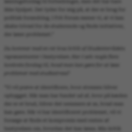
løsningsforslag til forbedringer, men det har bare
ikke hjulpet. Det tyder for mig på, at der er brug for
politisk forandring. I Frit Forum mener vi, at vi kan
skabe trivsel for de studerende og finde initiativer,
der løser problemet.”
Du kommer med en ret kras kritik af Studenterrådets
repræsentanter i bestyrelsen. Har I selv nogle flere
konkrete forslag til, hvad man kan gøre for at løse
problemet med studiestress?
”Vi vil prøve at identificere, hvor stressen bliver
opbygget. Når man har fundet ud af, hvor på kæden
der er et brud, bliver det nemmere at se, hvad man
kan gøre. Når vi har identificeret problemet, vil vi
forsøge at finde et kompromis med resten af
bestyrelsen om, hvordan det kan løses. Min kritik