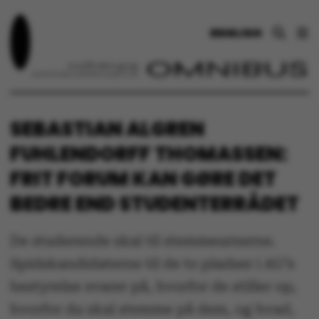
ENGLISH
SEBASTIAN ALGREN
FUHLENDORFF THOMASSEN:
FRIT FORUM KAN GØRE DET
BEDRE END STUDENTERRÅDET
De studerende skal til stemmeurnerne.
Spidskandidaterne til de to pladser i AU’s
bestyrelse svarer på, hvorfor de stiller op,
hvorfor du skal stemme på dem, og hvad,