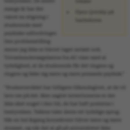
bestyrelsen. De sidste
lokaler
mange år har der
Fjern Qvickly på
været en stigning i
bacheloren
studerende med
psykiske udfordringer.
Den problemstilling
mener jeg ikke er blevet taget seriøst nok.
Trivselsundersøgelserne fra AU viser med al
tydelighed, at de studerende får det ringere og
ringere og føler sig mere og mere pressede psykisk.”
”Studenterrådet har tidligere tilkendegivet, at de vil
lave om på det. Men uagtet intentionerne er der
ikke sket noget i den tid, de har haft posterne i
bestyrelsen. Tallene taler deres ret tydelige sprog.
Når en hel årgang konsekvent bliver mere og mere
stresset, og når det at gå på universitetet ikke