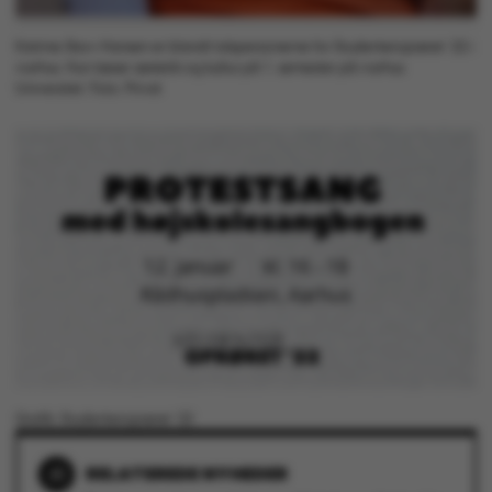
grundlæggende
funktioner som
Katrine Skov-Hansen er blandt talspersonerne for Studenteroprøret ’22 i
navigation mm.
Aarhus. Hun læser æstetik og kultur på 1. semester på Aarhus
Hjemmesiden kan ikke
Universitet. Foto: Privat
fungerer uden disse
cookies.
Navn
Udbyder / Domæne
be_typo_user
TYPO3 Association
.au.dk
fe_typo_user
Typo3 Association
.au.dk
Grafik: Studenteroprøret ’22
RELATEREDE NYHEDER