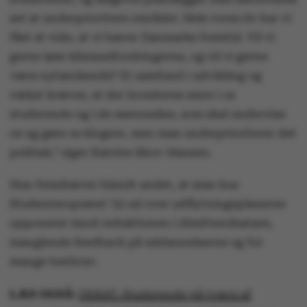
set at underprioritere området. Hele vores liv har vi
fået at vide, at vi bærer Danmarks fremtid. Vil vi
gerne løse klimaudfordringerne, og vil vi gerne
være nytænkende? Et samfund i udvikling og
vækst kræver, at der investeres mere i os
studerende og i de mennesker, som skal undervise
os og gøre os klogere, men man underprioriterer det
politisk,” siger Katrine Skov-Hansen.
Hun fremhæver blandt andet, at man hos
Studenteroprøret ’22 ud over udflytningsplanerne
opponerer imod reduktionen i dimittendsatsen,
manglende feedback på uddannelserne og for
mange testkrav.
LÆS OGSÅ:
DEBAT: Studerende på tværs af