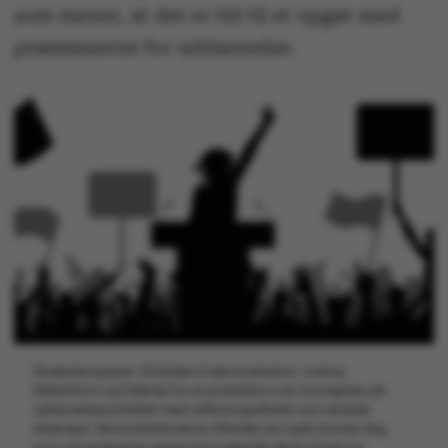
som mener, at det er tid til et opgør med
præmisserne for uddannelse.
Studenteroprøret ’22 kalder til demonstration i Aarhus,
København og Odense for at protestere over forringelser på
uddannelsesområdet med udflytningsaftalen som seneste
eksempel. Demonstrationerne afholdes da også samme dag,
som universiteterne senest skal indsende deres planer for