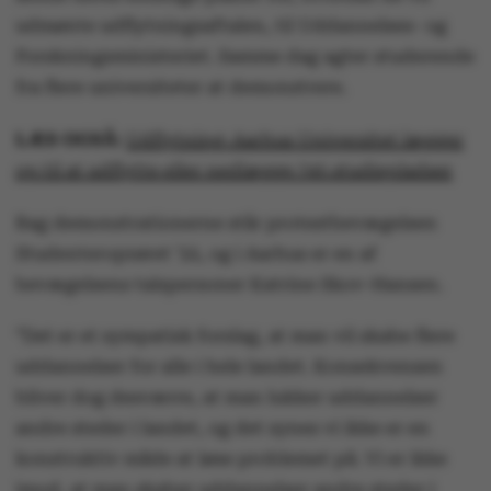
udmønte udflytningsaftalen, til Uddannelses- og
Forskningsministeriet. Samme dag agter studerende
fra flere universiteter at demonstrere.
LÆS OGSÅ:
Udflytning: Aarhus Universitet lægger
op til at udflytte eller nedlægge 745 studiepladser
Bag demonstrationerne står protestbevægelsen
Studenteroprøret ’22, og i Aarhus er en af
bevægelsens talspersoner Katrine Skov-Hansen.
”Det er et sympatisk forslag, at man vil skabe flere
uddannelser for alle i hele landet. Konsekvensen
bliver dog desværre, at man lukker uddannelser
andre steder i landet, og det synes vi ikke er en
konstruktiv måde at løse problemet på. Vi er ikke
imod, at man skaber uddannelser andre steder i