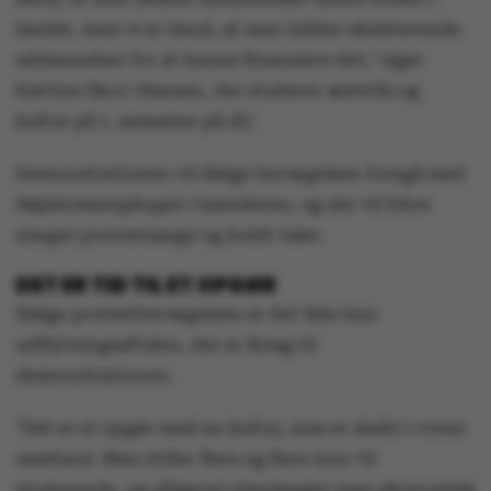
landet, men vi er imod, at man lukker eksisterende
uddannelser for at kunne finansiere det,” siger
Katrine Skov-Hansen, der studerer æstetik og
kultur på 1. semester på AU.
Demonstrationen vil ifølge bevægelsen foregå med
Højskolesangbogen
i hænderne, og der vil blive
sunget protestsange og holdt taler.
DET ER TID TIL ET OPGØR
Ifølge protestbevægelsen er det ikke kun
udflytningsaftalen, der er årsag til
demonstrationen.
”Det er et opgør med en kultur, som er skabt i vores
samfund. Man stiller flere og flere krav til
studerende, og alligevel planlægger man økonomisk