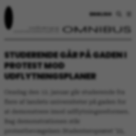
ENGLISH
STUDERENDE GÅR PÅ GADEN I
PROTEST MOD
UDFLYTNINGSPLANER
Onsdag den 12. januar går studerende fra
flere af landets universiteter på gaden for
at demonstrere imod udflytningsreformen.
Bag demonstrationen står
protestbevægelsen Studenteroprøret ’22,