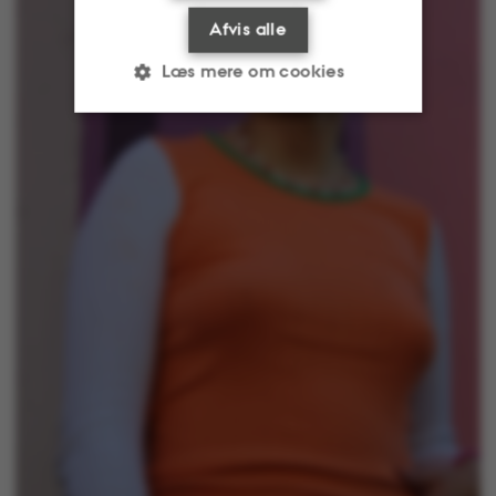
Afvis alle
Læs mere om cookies
Nødvendige
Statistiske
Marketing
Funktionelle
Uklassificerede
Nødvendige cookies
hjælper med at gøre
hjemmesiden brugbar
ved at aktivere nogle