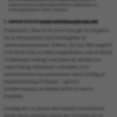
implementering af uddannelsesaftalen til Uddannelses og -
Forskningsministeriet. Grafik: Colourbox
7. JANUAR 2022
AF
ASGER SØNDERGAARD NIELSEN
Studerende i flere af de store byer går nu på gaden
for at demonstrere imod forringelser af
uddannelsessystemet. Dråben, der har fået bægeret
til at flyde over, er udflytningsaftalen, som et flertal
i Folketinget vedtog i maj sidste år. Aftalen har
været heftigt debatteret i efteråret, hvor
universiteterne har præsenteret deres forslag til
implementering af aftalen – og hvor
konsekvenserne af aftalen derfor er blevet
konkrete.
Onsdag den 12. januar skal landets universiteter
sende deres endelige planer for, hvordan de vil