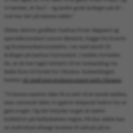
vi tænker, at du/I – og andre gode kolleger på AU –
nok har det på samme måde.”
Sådan skriver grafiker Gudrun Frost-Søgaard og
specialkonsulent Lenore Messick, begge fra Events
og Kommunikationsstøtte, i en mail sendt til
kolleger på Aarhus Universitet. I mailen fortæller
de, at de har taget initiativ til en indsamling via
Røde Kors til fordel for Ukraine. Indsamlingen
hedder
AU staff and students stand with Ukraine
.
"Vi kunne næsten ikke få os selv til at sende mailen,
men omvendt følte vi også et desperat behov for at
gøre noget. Og det betyder noget at støtte
kollektivt på fælleskabets vegne. På den måde kan
en individuel afmagt komme til udtryk på en