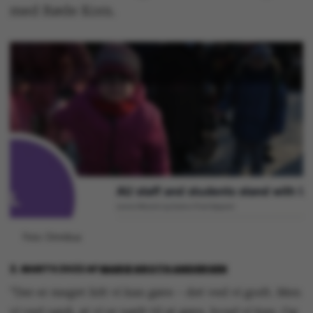
med Røde Kors.
Foto: Omnibus
2. MARTS 2022
AF
MARIE GROTH ANDERSEN
”Der er meget lidt vi kan gøre – det ved vi godt. Men
vi ved også, at vi er nødt til at gøre, hvad vi kan. Og