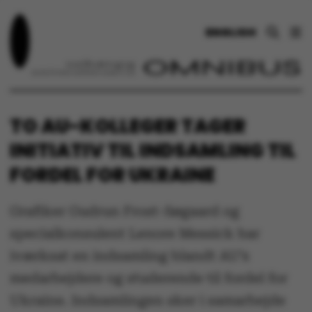
ENGLISH
TO AU-KOLLEGER TAGER
INITIATIV TIL INDSAMLING TIL
FORDEL FOR UKRAINE
Grafiker Gudrun Frost-Søgaard og
specialkonsulent Lenore Messick har
iværksat en indsamling blandt AU’s
medarbejdere og studerende til fordel for
Ukraine. Indsamlingen sker i samarbejde