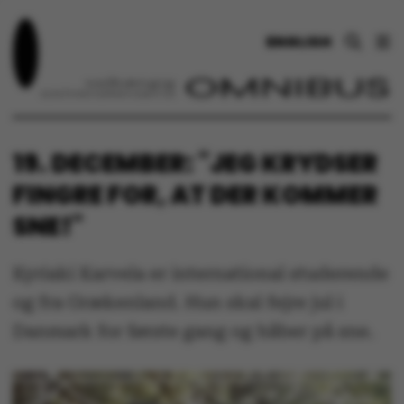
ENGLISH
19. DECEMBER: "JEG KRYDSER
FINGRE FOR, AT DER KOMMER
SNE!"
Kyriaki Karvela er international studerende
og fra Grækenland. Hun skal fejre jul i
Danmark for første gang og håber på sne.