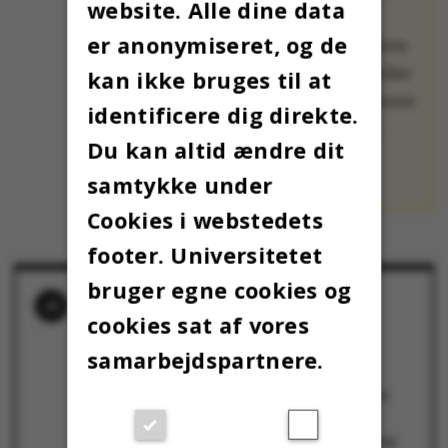
website. Alle dine data
bedste og værste
er anonymiseret, og de
juletradition fra deres
hjemland. De fortæller
kan ikke bruges til at
også, hvad der irriterer
identificere dig direkte.
dem mest ved den
Du kan altid ændre dit
danske jul.
samtykke under
Cookies i webstedets
footer. Universitetet
bruger egne cookies og
RELATEREDE NYHEDER
cookies sat af vores
25. december: En whisky til Santa og en
gulerod til rensdyrene
25. december 2019
samarbejdspartnere.
24 December: I wonder why Danes are so
closed up and withdrawn during Christmas
24. december 2019
23 December: "I think Christmas has become