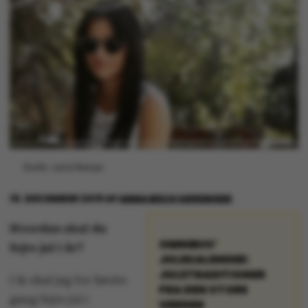
Grafik: Astrid Reitzel
19. DECEMBER 2019
AF
ANNA BECH SØRENSEN
Hvordan skal du
OMNIBUS’
fejre jul i år?
JULEKALENDER:
JULETRADITIONER
I år skal jeg for første
FRA DEN STORE
gang fejre jul i
VERDEN