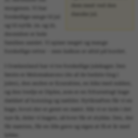
dem mest ved den
morgenen. Vi har
danske jul.
forskellige sange til jul
og til nytår. 24. og 25.
december er hele
familien samlet. Vi spiser meget og mange
forskellige retter – men kalkun er altid på bordet.
I Grækenland har vi tre forskellige julekager. Den
første er Melomakarono (én af de bedste ting i
julen), den anden er Kourabies, en kiks med sukker,
og den tredje er Diples, som er en friturestegt kage
dækket af honning og nødder. Nytårsaften får vi en
kage, hvori der er gemt en mønt. Når vi er inde i det
nye år, deler vi kagen, så hver får et stykke. Den, der
får mønten, får en lille gave og siges at få et år med
lykke.