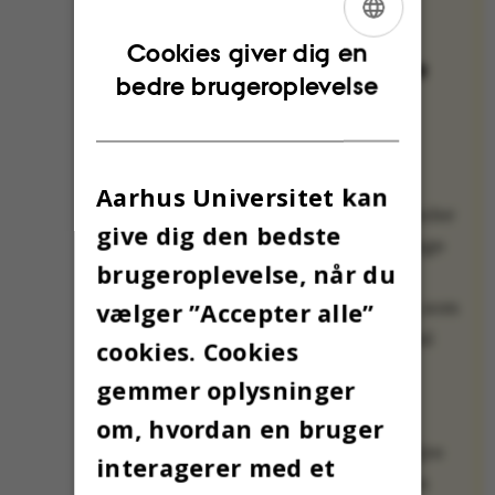
OMNIBUS’
JULEKALENDER:
ENGLISH
Cookies giver dig en
JULETRADITIONER
bedre brugeroplevelse
DANISH
FRA DEN STORE
VERDEN
Hver dag frem til
juleaften kan du i
Aarhus Universitet kan
Omnibus’ julekalender
give dig den bedste
møde en af de mange
brugeroplevelse, når du
medarbejdere og
studerende på AU, som
vælger ”Accepter alle”
har en international
cookies. Cookies
baggrund.
gemmer oplysninger
Alle 24 fortæller,
om, hvordan en bruger
hvordan de skal fejre
interagerer med et
jul i år, og deler den