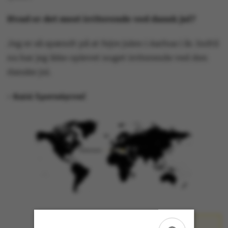
Hvad er det mest irriterende ved dansk jul?
Jeg er så spændt på at fejre julen i Aarhus i år. Indtil
nu har jeg ikke oplevet noget irriterende ved den
danske jul.
- Καλά Χριστούγεννα!