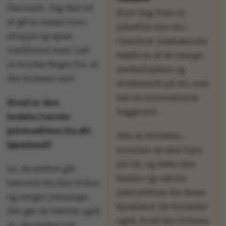
Danmark. Jeg skal ud
Hver dag frem til
at gå en masse ture,
juleaften kan du i
shoppe og spise
Omnibus’ julekalender
traditionel mad. Lad
møde en af de mange
os krydse fingre for, at
medarbejdere og
der kommer sne!
studerende på AU, som
har en international
Hvad er den
baggrund.
bedste/værste
juletradition fra dit
Alle 24 fortæller,
hjemland?
hvordan de skal fejre
jul i år, og deler den
24. december går
bedste og værste
børnene fra hus til hus
juletradition fra deres
og synger julesange.
hjemland. De fortæller
Det gør de faktisk også
også, hvad der irriterer
31. december om