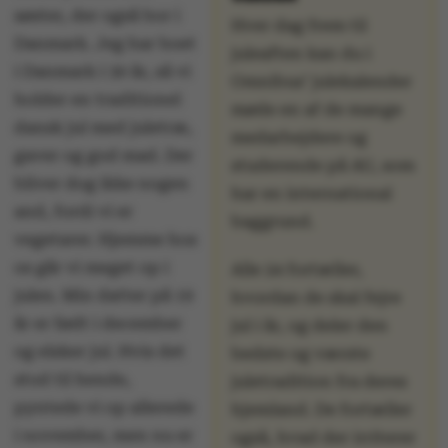
søster, der også bor i
Hver dag frem til
Danmark. Jeg har boet
juleaften kan du i
i Danmark i 30 år, så vi
Omnibus’ julekalender
holder en traditionel
møde en af de mange
dansk jul med juletræ,
medarbejdere og
gaver og god mad. Der
studerende på AU, som
bliver dog ikke nogen
har en international
and, fordi vi er
baggrund.
vegetarer. Hjemme hos
os går vi meget op i
Alle 24 fortæller,
julen. Min datter på 19
hvordan de skal fejre
år er født i december
jul i år, og deler den
og elsker jul. Hvis det
bedste og værste
stod til hende,
juletradition fra deres
pyntede vi op allerede
hjemland. De fortæller
i november, men nu er
også, hvad der irriterer