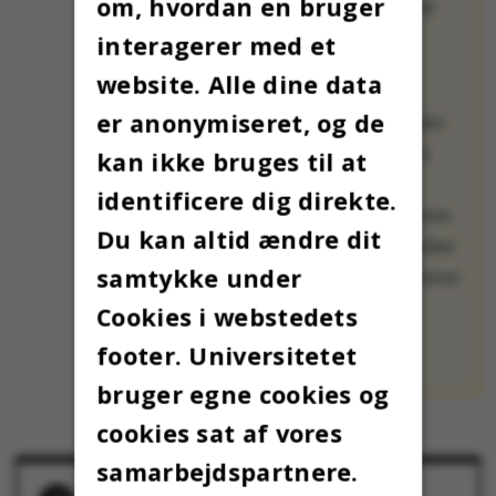
om, hvordan en bruger
har en international
baggrund.
interagerer med et
website. Alle dine data
Alle 24 fortæller,
er anonymiseret, og de
hvordan de skal fejre
jul i år, og deler den
kan ikke bruges til at
bedste og værste
identificere dig direkte.
juletradition fra deres
Du kan altid ændre dit
hjemland. De fortæller
samtykke under
også, hvad der irriterer
dem mest ved den
Cookies i webstedets
danske jul.
footer. Universitetet
bruger egne cookies og
cookies sat af vores
samarbejdspartnere.