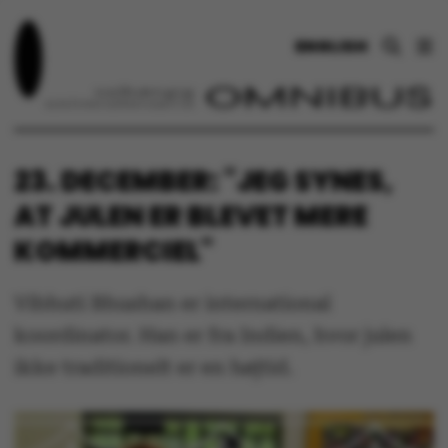
ENGLISH
23. DECEMBER: "JEG SYNES,
AT JULEN ER BLEVET MERE
KOMMERCIEL"
Vibhuti Bhushan er international
koordinator. Han er fra Indien, hvor julen
ikke traditionelt er en højtid.