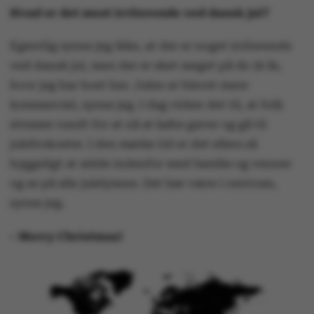
Hvad er det mest irriterende ved dansk jul?
Egentlig synes jeg ikke, at der er noget irriterende
ved dansk jul, men der er sket meget på de 30 år,
hvor jeg har boet her. Julen er blevet mere
kommerciel, synes jeg. I dag virker det til, at folk
stresser rundt for at nå at købe gaver og gå til
julefrokoster. I den mørke tid er det ellers så
hyggeligt at sidde indenfor med familie og venner
og se på alle julelysene. Det bør være i centrum,
synes jeg.
- Merry Christmas!