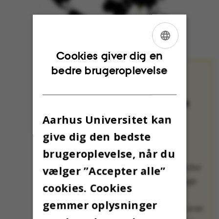
ENGLISH
Cookies giver dig en
bedre brugeroplevelse
DANISH
OMNIBUS’
JULEKALENDER:
JULETRADITIONER
FRA DEN STORE
Aarhus Universitet kan
VERDEN
give dig den bedste
Hver dag frem til
brugeroplevelse, når du
juleaften kan du i
Omnibus’ julekalender
vælger ”Accepter alle”
møde en af de mange
cookies. Cookies
medarbejdere og
gemmer oplysninger
studerende på AU, som