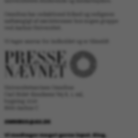
universitetets studerende og medarbejdere.
Omnibus har redaktionel frihed og redigeres
uafhængigt af særinteresser hos nogen gruppe
ved Aarhus Universitet.
Vi tager ansvar for indholdet og er tilmeldt
ASP.NET_SessionId
Microsoft Corporation
.au.dk
JSESSIONID
Oracle Corporation
.au.dk
Universitetsavisen Omnibus
Carl Holst-Knudsens Vej 8, 1. sal,
bygning 1310
ARRAffinity
8000 Aarhus C
Microsoft Corporation
.mitstudie.au.dk
OMNIBUS@AU.DK
Vi modtager meget gerne input. Ring,