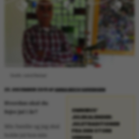
Grafik: Astrid Reitzel
23. DECEMBER 2019
AF
ANNA BECH SØRENSEN
Hvordan skal du
OMNIBUS’
fejre jul i år?
JULEKALENDER:
JULETRADITIONER
Min familie og jeg skal
FRA DEN STORE
holde jul hos min
VERDEN