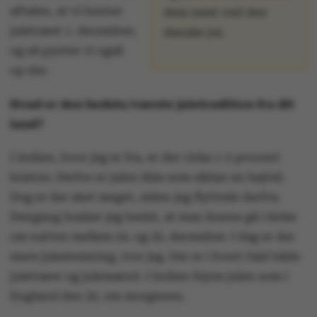
aftalen, at vi henter
dem mest ved den
juletræet 1. december,
danske jul.
og så pynter vi også
op der.
Hvad er den bedste/værste juletradition fra dit
land?
I Indien, hvor jeg er fra, er der cirka 1-2 procent
kristne. Derfor er julen ikke som sådan en højtid.
Dog er der sket meget, siden jeg flyttede derfra.
Dengang husker jeg bedst, at man kunne gå i kirke
om natten mellem 24. og 25. december. I dag er der
mere julestemning, tror jeg. Der er i hvert fald både
juletræer og julemænd. I Indien fejres julen som i
England den 25. om morgenen.