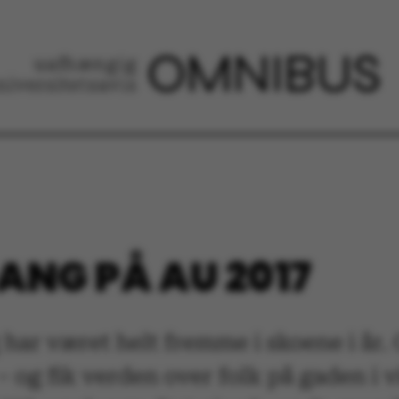
GANG PÅ AU 2017
 har været helt fremme i skoene i år. 
– og fik verden over folk på gaden i 