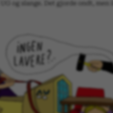
 UG og slange. Det gjorde ondt, men 