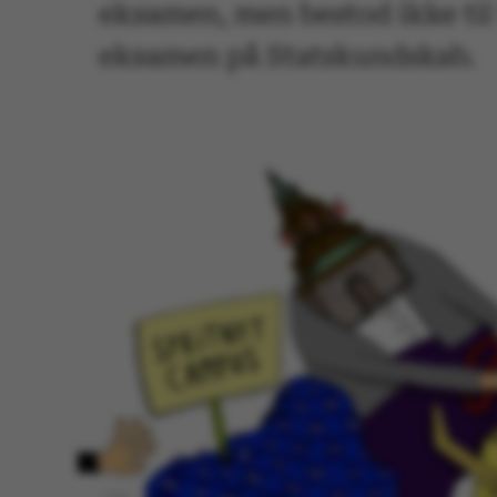
eksamen, men bestod ikke til
eksamen på Statskundskab.