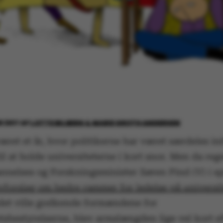
R 2017
AF
LOTTE BILBERG & MARIE GROTH ANDERSEN
æret et år, hvor politikerne har været særdeles ini
til at holde universiteterne i kort snor. Men da re
nelses og Forskningsminister Søren Pind (V) i s
vforslag om bedre rammer for ledelse på universi
det ville godkende formændene for
tsbestyrelserne, blev armslængden lige vel kort e