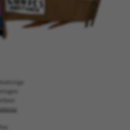
tiativrige
geringen
pidsen
teterne
fter