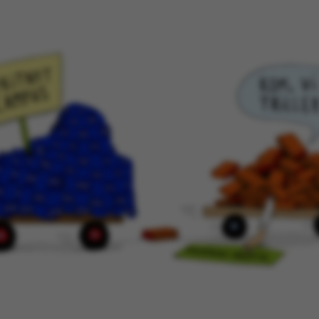
kies hjælper med at gøre hjemmesiden brugbar ved at
ggende funktioner som navigation mm. Hjemmesiden k
isse cookies.
Udbyder / Domæne
Udløb
Beskrivelse
30
Denne cooki
TYPO3 Association
minutter
udbyder, TY
.au.dk
identificer
når en back
ind i TYPO3 
30
Dette cooki
Typo3 Association
minutter
med Typo3-
.au.dk
webindholds
bruges gene
brugersessi
gøre det m