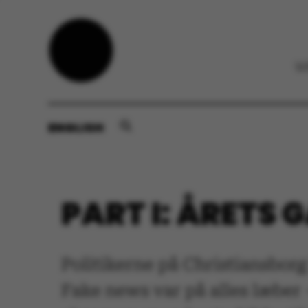
ENGLISH
PART I: ÅRETS 
Politikerne på Christiansborg
Fake news var på alles læber 