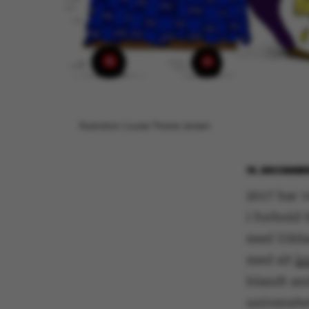
Illustration: Louise Thrane Jensen
15. DECEMBE
2017 har v
i forhold 
med Uddan
med sit
lo
blandt an
universite