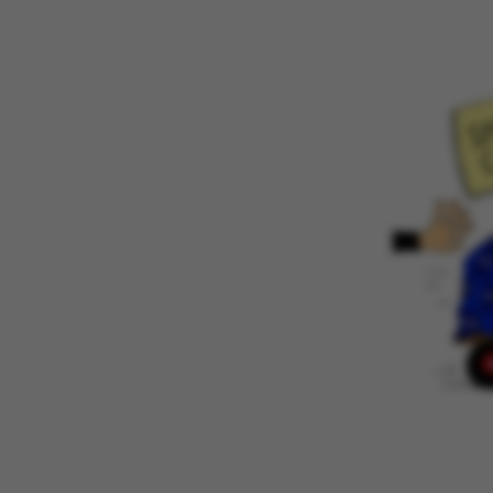
Nødvendige coo
nogle grundlæ
fungerer uden d
Navn
be_typo_user
fe_typo_user