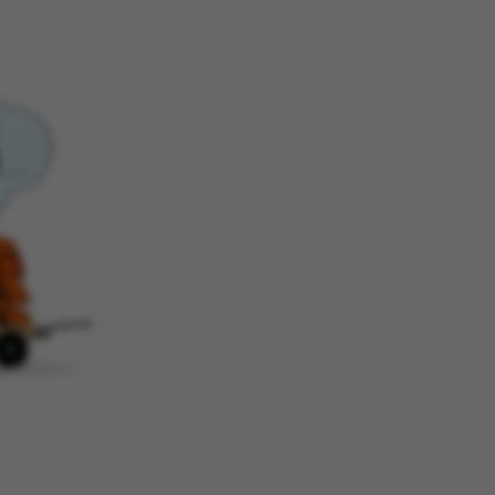
 aktivere
an ikke
e sættes af vores CMS-
PO3, og bruges til at
e en backend-session,
end-bruger er logget
eller Frontend.
enavn er forbundet
styringssystemet. Det
relt som en
onsidentifikator for at
uligt at gemme