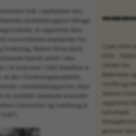
iversitet trak i september den
OKSEKØDS
itiserede oksekødsrapport tilbage
egrundelse, at rapporten ikke
til universitetets standarder for
I juni 2019 
 forskning. Rektor Brian Bech
DCA – Natio
orklarede blandt andet i den
Center for
e i et interview i DR2 Deadline 4.
Fødevarer o
 at der i forskningsprojektet,
Jordbrug v
terede i oksekødsrapporten, ikke
Aarhus Univ
et en juridisk bindende kontrakt
rapporten
O
rhus Universitet og Landbrug &
kalvekøds
 (L&F).
klimapåvirk
gennem hel