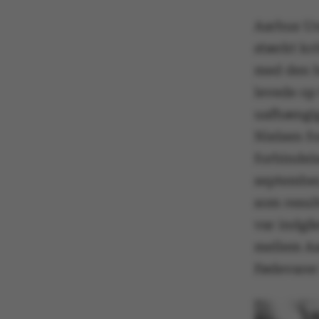
Aarhus Un
stærkt kr
med den b
levede op 
uafhængig
Nielsen f
forbindels
september,
som resul
var indgå
mellem Aa
Fødevarer