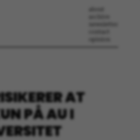
about
archive
newsletter
contact
opinion
ISIKERER AT
KUN PÅ AU I
VERSITET