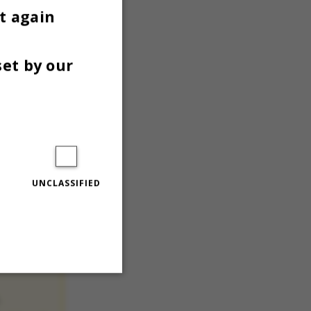
t again
 AU og
set by our
ter fra
ns
g Danish
UNCLASSIFIED
k i
assiv
ierne,
.
Unclassified