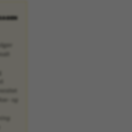
SAGEN
udgav
nalt
g
ed
ersitet
kse- og
ning
e