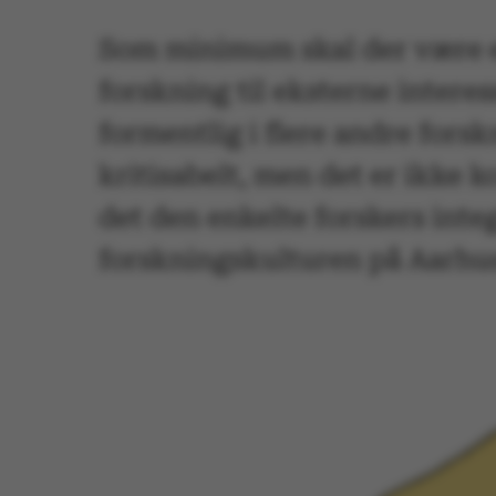
Som minimum skal der være en 
forskning til eksterne inter
formentlig i flere andre fors
kritisabelt, men det er ikke 
det den enkelte forskers inte
forskningskulturen på Aarhus