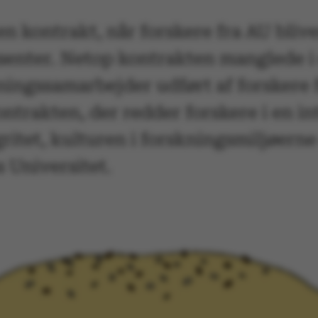
kontrakt, når forskere fra AU bliver b
essenter. Netop kontrakten manglede 
kningssamarbejder udført af forskere 
kontrakten, der redder forskere i en i
gritet, kulturen i forskningsmiljøern
 Universitet.