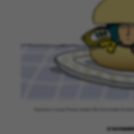
Illustration: Louise Thrane Jensen/Det Koloristiske Komplo
27 NOVEMBE