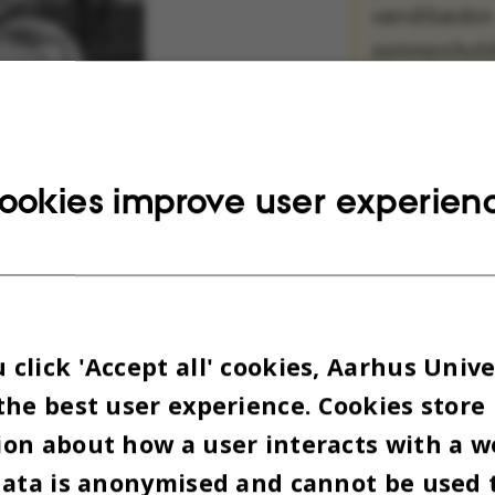
værdikæden
sammenhold
ernæringsas
forskellige
kostmønstre
ookies improve user experien
Rapporten e
finansieret a
Kvægafgifts
og Landbru
Fødevarer ha
click 'Accept all' cookies, Aarhus Unive
for den ove
n Bech Nielsen. Foto: Lars Kruse
the best user experience. Cookies store
projektlede
on about how a user interacts with a w
 UKLARHED OM
i styregrupp
data is anonymised and cannot be used 
foruden de