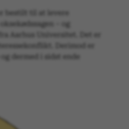
estilt til at levere
i oksekødssagen – og
fra Aarhus Universitet. Det er
nteressekonflikt. Derimod er
e og dermed i sidst ende