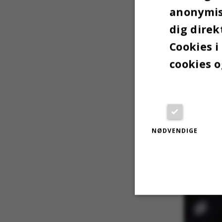
udvider p
anonymise
dig direk
Cookies i
cookies o
Guide: Bl
NØDVENDIGE
Nødvendige