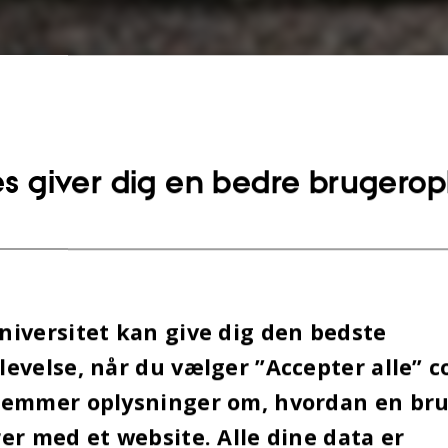
s giver dig en bedre brugerop
iversitet kan give dig den bedste
evelse, når du vælger ”Accepter alle” c
Artikel
ST 2026
-
gemmer oplysninger om, hvordan en br
er med et website. Alle dine data er
etsparken lægger igen i år græs til vidensfestivalen PAR