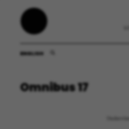
ENGLISH
Omnibus 17
Undervisn