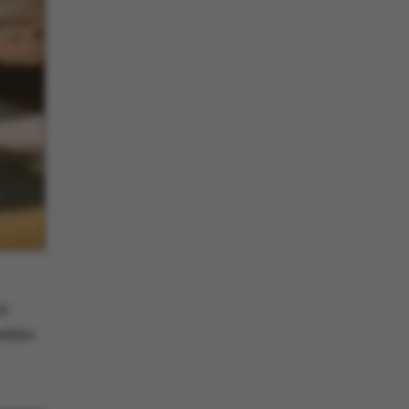
er
række