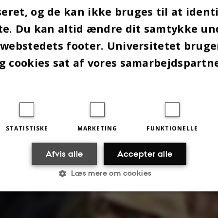
rogrammet fra én til to dage den 22.- og 23. august.
ret, og de kan ikke bruges til at identi
te. Du kan altid ændre dit samtykke un
 webstedets footer. Universitetet brug
g cookies sat af vores samarbejdspartn
iver du ramt af SU-reformen?
STATISTISKE
MARKETING
FUNKTIONELLE
Afvis alle
Accepter alle
Læs mere om cookies
Statistiske
Marketing
Funktionelle