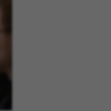
 aktivere
an ikke
e sættes af vores CMS-
PO3, og bruges til at
e en backend-session,
end-bruger er logget
eller Frontend.
enavn er forbundet
styringssystemet. Det
relt som en
onsidentifikator for at
uligt at gemme