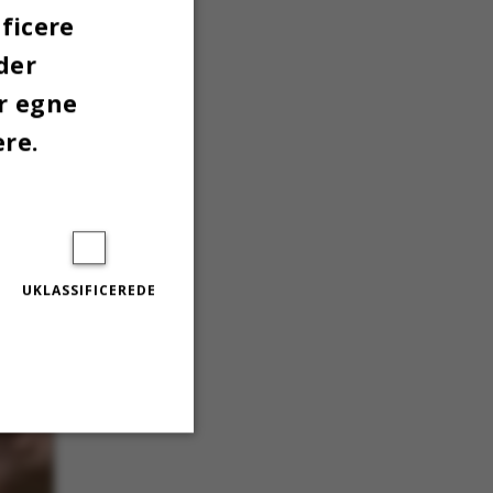
ficere
der
er egne
ere.
UKLASSIFICEREDE
Uklassificerede