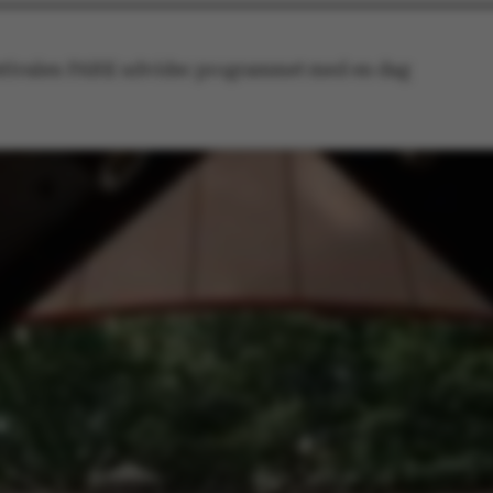
stivalen PARK udvider programmet med en dag