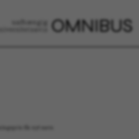
ingspris får nyt navn