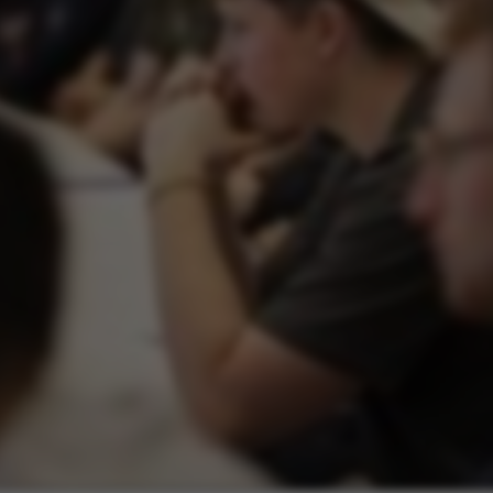
kies hjælper med at gøre hjemmesiden brugbar ved at
ggende funktioner som navigation mm. Hjemmesiden k
isse cookies.
Udbyder / Domæne
Udløb
Beskrivelse
30
Denne cooki
TYPO3 Association
minutter
udbyder, TY
.au.dk
identificer
når en back
ind i TYPO3 
30
Dette cooki
Typo3 Association
minutter
med Typo3-
.au.dk
webindholds
bruges gene
brugersessi
gøre det m