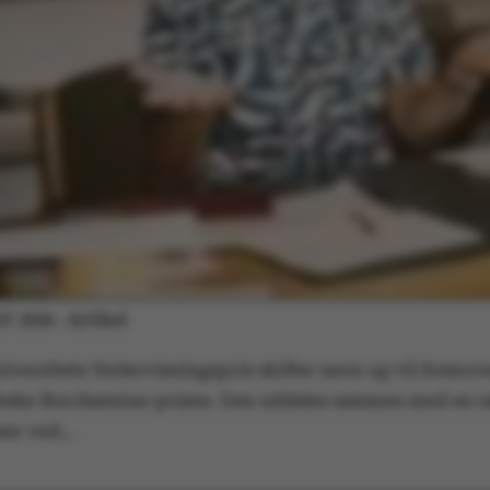
Artikel
ST 2026
-
iversitets Undervisningspris skifter navn og vil fremov
beke Borchsenius-prisen. Den uddeles sammen med en 
ser ved…