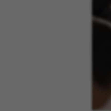
Nødvendige coo
nogle grundlæ
fungerer uden d
Navn
be_typo_user
fe_typo_user