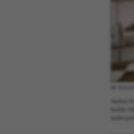
06. AUGU
Aarhus Un
hedde Vi
andre pri