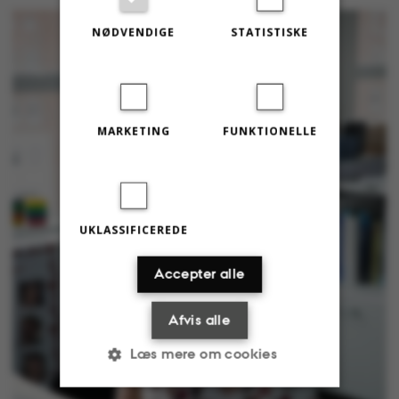
NØDVENDIGE
STATISTISKE
MARKETING
FUNKTIONELLE
UKLASSIFICEREDE
Accepter alle
Afvis alle
Læs mere om cookies